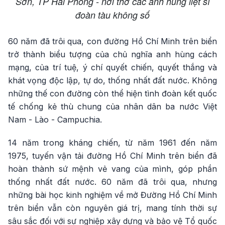
Sơn, TP Hải Phòng - nơi thờ các anh hùng liệt sĩ
đoàn tàu không số
60 năm đã trôi qua, con đường Hồ Chí Minh trên biển
trở thành biểu tượng của chủ nghĩa anh hùng cách
mạng, của trí tuệ, ý chí quyết chiến, quyết thắng và
khát vọng độc lập, tự do, thống nhất đất nước. Không
những thế con đường còn thể hiện tình đoàn kết quốc
tế chống kẻ thù chung của nhân dân ba nước Việt
Nam - Lào - Campuchia.
14 năm trong kháng chiến, từ năm 1961 đến năm
1975, tuyến vận tải đường Hồ Chí Minh trên biển đã
hoàn thành sứ mệnh vẻ vang của mình, góp phần
thống nhất đất nước. 60 năm đã trôi qua, nhưng
những bài học kinh nghiệm về mở Đường Hồ Chí Minh
trên biển vẫn còn nguyên giá trị, mang tính thời sự
sâu sắc đối với sự nghiệp xây dựng và bảo vệ Tổ quốc