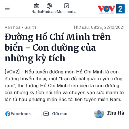
Nhảy đến nội dung
Podcast
Radio
Multimedia
Main navigation
Văn hóa - Giải trí
Thứ sáu, 08:28, 22/10/2021
Đường Hồ Chí Minh trên
biển - Con đường của
những kỳ tích
[VOV2] - Nếu tuyến đường mòn Hồ Chí Minh là con
đường huyền thoại, một “trận đồ bát quái xuyên rừng
rậm”, thì đường Hồ Chí Minh trên biển là con đường
của những kỳ tích nối liền và chuyển vận sức mạnh to
lớn từ hậu phương miền Bắc tới tiền tuyến miền Nam.
Thu Hà
Facebook
Gửi mail