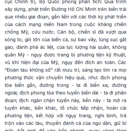
cục Chính trị, Bộ Quốc phòng phân tích: Quá trình
xây dựng, phát triển Đường Hồ Chí Minh trên biển trải
qua nhiều giai đoạn, gắn liền với các thời kỳ phát triển
của cách mạng miền Nam trong cuộc kháng chiến
chống Mỹ, cứu nước. Cán bộ, chiến sĩ đã vượt qua
sóng to, gió lớn của biển cả, sự bao vây, lùng sục gắt
gao, đánh phá ác liệt, của lực lượng hải quân, không
quân Mỹ - ngụy được trang bị phương tiện kỹ thuật,
vũ khí hiện đại của Mỹ, ngụy đến đích an toàn. Các
“Đoàn tàu không số” rất mưu trí, sáng tạo tìm ra mọi
phương thức vận chuyển hiệu quả, như: địch phong
tỏa biển gần, đường trong - ta đi biển xa, đường
ngoài; địch phong tỏa theo tuyến biển dài - ta đi phân
đoạn; địch ngăn chặn tuyến này, bến này - ta mở ra
tuyến khác, bến khác, tổ chức tiếp nhận, hoán cải
phương tiện, kết hợp với ngụy trang, nghi binh, trà
trộn vào các tàu, thuyền đánh cá của ngư dân, giữ bí
mật, bất ngờ để vào bến nhanh, quay vòng tăng