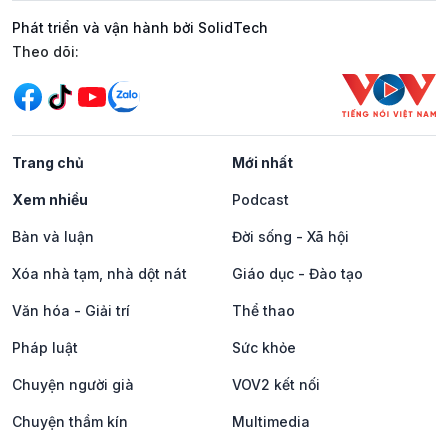
Phát triển và vận hành bởi SolidTech
Mạng xã hội
Theo dõi:
Trang chủ
Mới nhất
Xem nhiều
Podcast
Bàn và luận
Đời sống - Xã hội
Xóa nhà tạm, nhà dột nát
Giáo dục - Đào tạo
Văn hóa - Giải trí
Thể thao
Pháp luật
Sức khỏe
Chuyện người già
VOV2 kết nối
Chuyện thầm kín
Multimedia