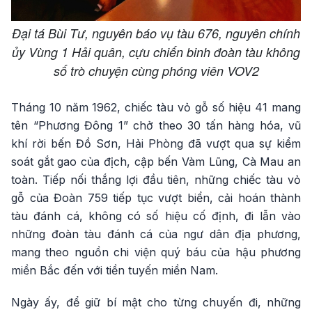
Đại tá Bùi Tư, nguyên báo vụ tàu 676, nguyên chính
ủy Vùng 1 Hải quân, cựu chiến binh đoàn tàu không
số trò chuyện cùng phóng viên VOV2
Tháng 10 năm 1962, chiếc tàu vỏ gỗ số hiệu 41 mang
tên “Phương Đông 1” chở theo 30 tấn hàng hóa, vũ
khí rời bến Đồ Sơn, Hải Phòng đã vượt qua sự kiểm
soát gắt gao của địch, cập bến Vàm Lũng, Cà Mau an
toàn. Tiếp nối thắng lợi đầu tiên, những chiếc tàu vỏ
gỗ của Đoàn 759 tiếp tục vượt biển, cải hoán thành
tàu đánh cá, không có số hiệu cố định, đi lẫn vào
những đoàn tàu đánh cá của ngư dân địa phương,
mang theo nguồn chi viện quý báu của hậu phương
miền Bắc đến với tiền tuyến miền Nam.
Ngày ấy, để giữ bí mật cho từng chuyến đi, những