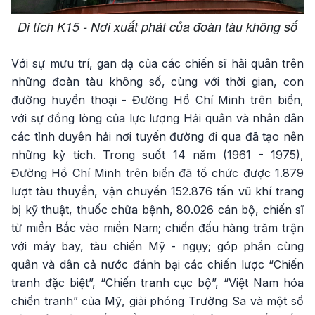
Di tích K15 - Nơi xuất phát của đoàn tàu không số
Với sự mưu trí, gan dạ của các chiến sĩ hải quân trên
những đoàn tàu không số, cùng với thời gian, con
đường huyền thoại - Đường Hồ Chí Minh trên biển,
với sự đồng lòng của lực lượng Hải quân và nhân dân
các tỉnh duyên hải nơi tuyến đường đi qua đã tạo nên
những kỳ tích. Trong suốt 14 năm (1961 - 1975),
Đường Hồ Chí Minh trên biển đã tổ chức được 1.879
lượt tàu thuyền, vận chuyển 152.876 tấn vũ khí trang
bị kỹ thuật, thuốc chữa bệnh, 80.026 cán bộ, chiến sĩ
từ miền Bắc vào miền Nam; chiến đấu hàng trăm trận
với máy bay, tàu chiến Mỹ - ngụy; góp phần cùng
quân và dân cả nước đánh bại các chiến lược “Chiến
tranh đặc biệt”, “Chiến tranh cục bộ”, “Việt Nam hóa
chiến tranh” của Mỹ, giải phóng Trường Sa và một số