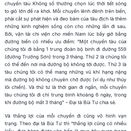
chuyến tàu Không số thường chọn lúc thời tiết sóng
to gió lớn để ra khơi. Mỗi chuyến lênh đênh trên biển,
phải cắt sự phát hiện và đeo bám của tàu địch là thêm
những kinh nghiệm sống còn cho những lần đi sau.
Bởi, vận tải chi viện cho miền Nam lúc bấy giờ bằng
đường biển có nhiều ưu điểm: “Một chuyến tàu của
chúng tôi đi bằng 1 trung đoàn bộ binh đi đường 559
(đường Trường Sơn) trong 3 tháng. Thứ 2 là chúng tôi
có thể đến nơi mà đường bộ không tới được. Thứ 3 là
tàu chúng tôi có thể mang những vũ khí hạng nặng
mà đường bộ không chuyên chở được (ví dụ như thủy
lôi chiến). Và thứ tư là thời gian đi ngắn, mỗi chuyến
tàu chúng tôi đi chỉ trung bình khoảng 6 ngày, trong
khi đường bộ mất 3 tháng” – Đại tá Bùi Tư chia sẻ.
Và thắng lợi của mỗi chuyến đi cũng vô hình vạn
trạng. Theo đại tá Bùi Tư thì “thắng lợi cũng có nhiều
kiểu, đưa hàng được vào bến là mục tiêu quan trọng