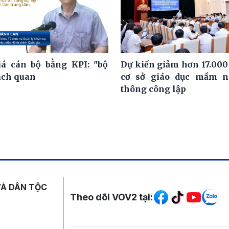
á cán bộ bằng KPI: "bộ
Dự kiến giảm hơn 17.000
ách quan
cơ sở giáo dục mầm n
thông công lập
Mạng xã hội
VÀ DÂN TỘC
Theo dõi VOV2 tại: