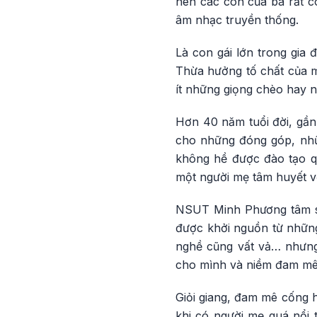
nên các con của bà rất c
âm nhạc truyền thống.
Là con gái lớn trong gia
Thừa hưởng tố chất của m
ít những giọng chèo hay n
Hơn 40 năm tuổi đời, gần
cho những đóng góp, nhữ
không hề được đào tạo q
một người mẹ tâm huyết vớ
NSUT Minh Phương tâm sự
được khởi nguồn từ những 
nghề cũng vất vả… nhưng 
cho mình và niềm đam mê 
Giỏi giang, đam mê cống 
khi có người mẹ quá nổi