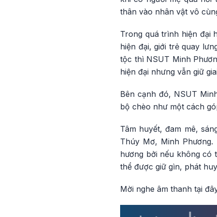
thân vào nhân vật vô cù
Trong quá trình hiện đại 
hiện đại, giới trẻ quay l
tộc thì NSUT Minh Phương
hiện đại nhưng vẫn giữ gi
Bên cạnh đó, NSUT Minh 
bộ chèo như một cách góp
Tâm huyết, đam mê, sáng 
Thúy Mơ, Minh Phương. H
hương bởi nếu không có tì
thể được giữ gìn, phát h
Mời nghe âm thanh tại đây