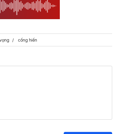
 vọng
cống hiến