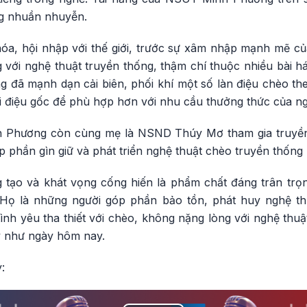
ng nhuần nhuyễn.
hóa, hội nhập với thế giới, trước sự xâm nhập mạnh mẽ củ
ưng với nghệ thuật truyền thống, thậm chí thuộc nhiều bài 
 đã mạnh dạn cải biên, phối khí một số làn điệu chèo t
ai điệu gốc để phù hợp hơn với nhu cầu thưởng thức của n
Phương còn cùng mẹ là NSND Thúy Mơ tham gia truyền 
 phần gìn giữ và phát triển nghệ thuật chèo truyền thống
tạo và khát vọng cống hiến là phẩm chất đáng trân trọ
ọ là những người góp phần bảo tồn, phát huy nghệ th
nh yêu tha thiết với chèo, không nặng lòng với nghệ thuậ
uy như ngày hôm nay.
: