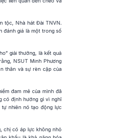
iệc liên quan đến chèo và
ân tộc, Nhà hát Đài TNVN.
 đánh giá là một trong số
” giải thưởng, là kết quả
t rằng, NSUT Minh Phương
n thân và sự rèn cặp của
 niềm đam mê của mình đã
 có định hướng gì vì nghĩ
 tự nhiên nó tạo động lực
, chị có áp lực không nhỏ
sân khấu là khả năng hóa