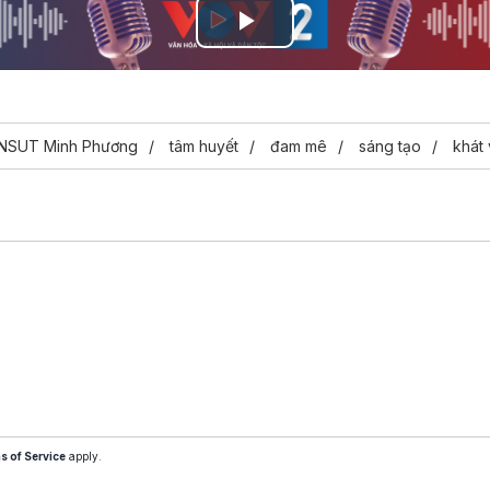
Play
Video
NSUT Minh Phương
tâm huyết
đam mê
sáng tạo
khát
s of Service
apply.