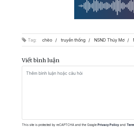
Tag:
chèo
truyền thống
NSND Thúy Mơ
Viết bình luận
This site is protected by reCAPTCHA and the Google
Privacy Policy
and
Term