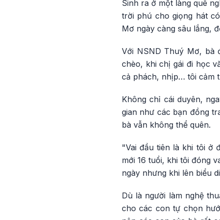
Sinh ra ở một làng quê n
trời phú cho giọng hát c
Mơ ngày càng sâu lắng, để
Với NSND Thuý Mơ, bà đến
chèo, khi chị gái đi học 
cả phách, nhịp… tôi cảm t
Không chỉ cái duyên, ng
gian như các bạn đồng tra
bà vẫn không thể quên.
"Vai đầu tiên là khi tôi ở
mới 16 tuổi, khi tôi đóng
ngày nhưng khi lên biểu di
Dù là người làm nghệ t
cho các con tự chọn hướ