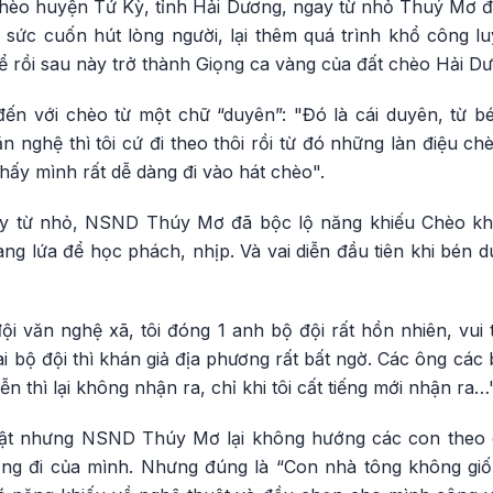
ghèo huyện Tứ Kỳ, tỉnh Hải Dương, ngay từ nhỏ Thuý Mơ đ
ó sức cuốn hút lòng người, lại thêm quá trình khổ công l
 rồi sau này trở thành Giọng ca vàng của đất chèo Hải Dư
 với chèo từ một chữ “duyên”: "Đó là cái duyên, từ bé
văn nghệ thì tôi cứ đi theo thôi rồi từ đó những làn điệu c
hấy mình rất dễ dàng đi vào hát chèo".
ay từ nhỏ, NSND Thúy Mơ đã bộc lộ năng khiếu Chèo khi
ng lứa để học phách, nhịp. Và vai diễn đầu tiên khi bén 
 đội văn nghệ xã, tôi đóng 1 anh bộ đội rất hồn nhiên, vui 
 vai bộ đội thì khán giả địa phương rất bất ngờ. Các ông cá
ễn thì lại không nhận ra, chỉ khi tôi cất tiếng mới nhận ra…"
huật nhưng NSND Thúy Mơ lại không hướng các con theo
ng đi của mình. Nhưng đúng là “Con nhà tông không giố