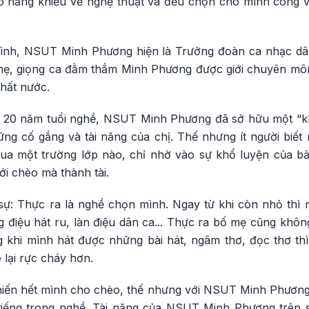
ó năng khiếu về nghệ thuật và đều chọn cho mình công v
 đình, NSUT Minh Phương hiện là Trưởng đoàn ca nhạc d
ẹ, giọng ca đằm thắm Minh Phương được giới chuyên môn
hất nước.
 20 năm tuổi nghề, NSUT Minh Phương đã sở hữu một “kho
ng cố gắng và tài năng của chị. Thế nhưng ít người biế
ua một trường lớp nào, chỉ nhờ vào sự khổ luyện của bả
i chèo mà thành tài.
: Thực ra là nghề chọn mình. Ngay từ khi còn nhỏ thì
điệu hát ru, làn điệu dân ca... Thực ra bố mẹ cũng không
khi mình hát được những bài hát, ngâm thơ, đọc thơ thì
lại rực cháy hơn.
hiến hết mình cho chèo, thế nhưng với NSUT Minh Phương
 tiếng trong nghề. Tài năng của NSUT Minh Phương trên 