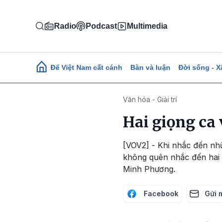
Nhảy đến nội dung
Radio
Podcast
Multimedia
Main navigation
Để Việt Nam cất cánh
Bàn và luận
Đời sống - X
Văn hóa - Giải trí
Hai giọng ca
[VOV2] - Khi nhắc đến nh
không quên nhắc đến hai 
Minh Phương.
Facebook
Gửi 