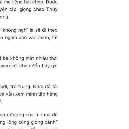
ã mê tiếng hát chèo. Được
uyện tập, giọng chèo Thúy
ơng.
 không nghĩ là sẽ đi theo
hèo ngấm dần vào mình, tất
 bà không mất nhiều thời
duyên với chèo đến bây giờ
tươi, trẻ trung. Năm đó tôi
c bà vẫn xem mình tập hàng
.
 con đường của mẹ mà để
ng lông cũng giống cánh”