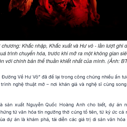
 chương: Khắc nhập, Khắc xuất và Hư vô - lần lượt ghi 
á trình chuyển hóa, trước khi mở ra một không gian siê
ện với chính bản thể thuần khiết nhất của mình. (Ảnh: B
: Đường Về Hư Vô” đã để lại trong công chúng nhiều ấn tư
 trình nghệ thuật mở – nơi khán giả và nghệ sĩ cùng so
hà sản xuất Nguyễn Quốc Hoàng Anh cho biết, dự án n
hứng từ văn hóa tín ngưỡng thờ cúng tổ tiên, từ ký ức cá
của dự án là khám phá, tái diễn các giá trị di sản văn hóa