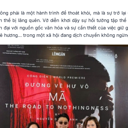
g phải là một hành trình để thoát khỏi, mà là sự trở lại – 
ản thể bị lãng quên. Vở diễn khơi dậy sự hồi tưởng tập thể 
ện đại với nguồn gốc văn hóa và sự cần thiết của việc giữ g
 quê hương… trong một xã hội đang dịch chuyển không ngừn