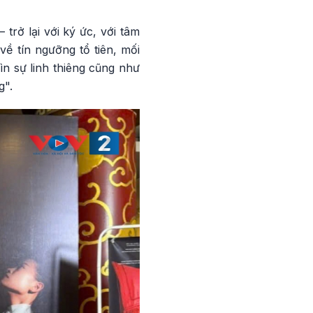
trở lại với ký ức, với tâm
về tín ngưỡng tổ tiên, mối
ìn sự linh thiêng cũng như
g".