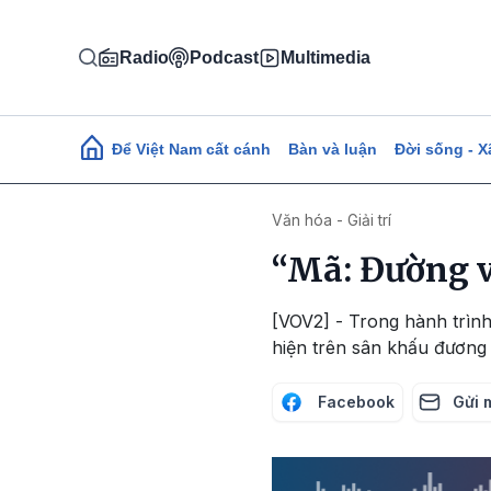
Nhảy đến nội dung
Radio
Podcast
Multimedia
Main navigation
Để Việt Nam cất cánh
Bàn và luận
Đời sống - X
Văn hóa - Giải trí
“Mã: Đường về
[VOV2] - Trong hành trình 
hiện trên sân khấu đương 
Facebook
Gửi 