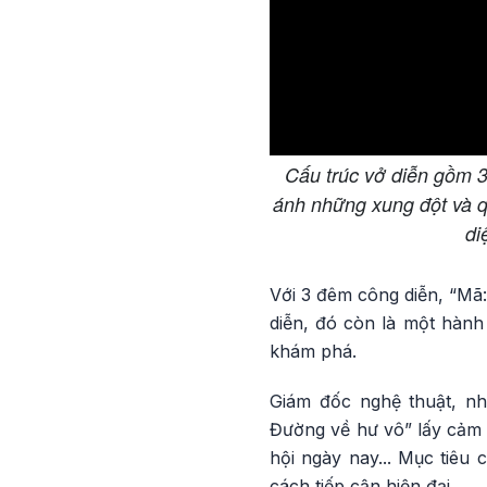
Cấu trúc vở diễn gồm 3
ánh những xung đột và qu
di
Với 3 đêm công diễn, “Mã
diễn, đó còn là một hành
khám phá.
Giám đốc nghệ thuật, n
Đường về hư vô” lấy cảm 
hội ngày nay... Mục tiêu 
cách tiếp cận hiện đại.