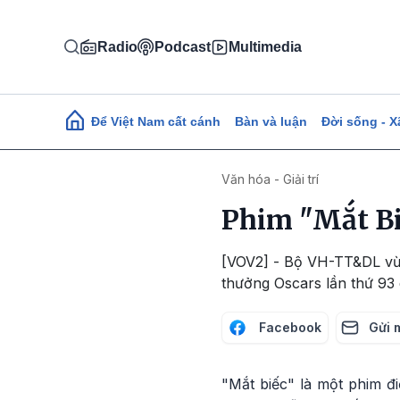
Nhảy đến nội dung
Radio
Podcast
Multimedia
Main navigation
Để Việt Nam cất cánh
Bàn và luận
Đời sống - X
Văn hóa - Giải trí
Phim "Mắt Bi
[VOV2] - Bộ VH-TT&DL vừa
thưởng Oscars lần thứ 93
Facebook
Gửi 
"Mắt biếc" là một phim đ