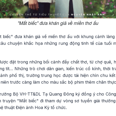
"Mắt biếc" đưa khán giả về miền thơ ấu
 biếc" đưa khán giả về miền thơ ấu với khung cảnh làng
câu chuyện khắc họa những rung động tinh tế của tuổi m
được đặt trong những bối cảnh đầy chất thơ, từ chợ quê, 
hẳng tít… Những trò chơi dân gian, kiến trúc cổ kính, thời 
 cảnh phố thị, trường trung học được tái hiện chỉn chu k
niên trước càng làm cho màu sắc bộ phim thêm chân thực
trưởng Bộ VH-TT&DL Tạ Quang Đông ký đồng ý cho Công
im truyện "Mắt biếc" đi tham dự vòng sơ tuyển giải thưởn
 thuật Điện ảnh Hoa Kỳ tổ chức.