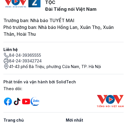
TỘC
Đài Tiếng nói Việt Nam
Trưởng ban: Nhà báo TUYẾT MAI
Phó trưởng ban: Nhà báo Hồng Lan, Xuân Thọ, Xuân
Thân, Hoài Thu
Liên hệ
84-24-39365555
84-24-39342724
41-43 phố Bà Triệu, phường Cửa Nam, TP. Hà Nội
Phát triển và vận hành bởi SolidTech
Mạng xã hội
Theo dõi:
Trang chủ
Mới nhất