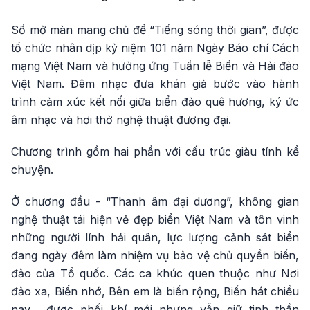
Số mở màn mang chủ đề “Tiếng sóng thời gian”, được
tổ chức nhân dịp kỷ niệm 101 năm Ngày Báo chí Cách
mạng Việt Nam và hưởng ứng Tuần lễ Biển và Hải đảo
Việt Nam. Đêm nhạc đưa khán giả bước vào hành
trình cảm xúc kết nối giữa biển đảo quê hương, ký ức
âm nhạc và hơi thở nghệ thuật đương đại.
Chương trình gồm hai phần với cấu trúc giàu tính kể
chuyện.
Ở chương đầu - “Thanh âm đại dương”, không gian
nghệ thuật tái hiện vẻ đẹp biển Việt Nam và tôn vinh
những người lính hải quân, lực lượng cảnh sát biển
đang ngày đêm làm nhiệm vụ bảo vệ chủ quyền biển,
đảo của Tổ quốc. Các ca khúc quen thuộc như Nơi
đảo xa, Biển nhớ, Bên em là biển rộng, Biển hát chiều
nay… được phối khí mới nhưng vẫn giữ tinh thần