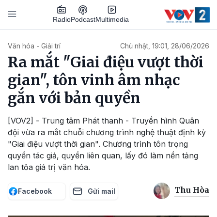
Nhảy đến nội dung
Podcast
Radio
Multimedia
Main navigation
Văn hóa - Giải trí
Chủ nhật, 19:01, 28/06/2026
Ra mắt "Giai điệu vượt thời
gian", tôn vinh âm nhạc
gắn với bản quyền
[VOV2] - Trung tâm Phát thanh - Truyền hình Quân
đội vừa ra mắt chuỗi chương trình nghệ thuật định kỳ
"Giai điệu vượt thời gian". Chương trình tôn trọng
quyền tác giả, quyền liên quan, lấy đó làm nền tảng
lan tỏa giá trị văn hóa.
Thu Hòa
Facebook
Gửi mail