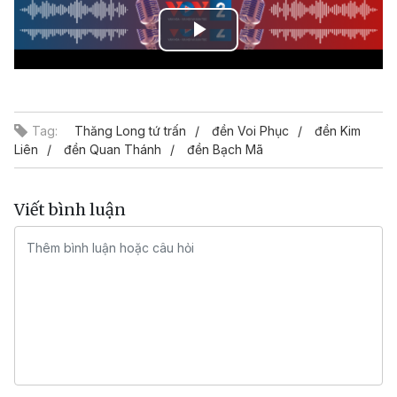
Play
Video
Tag:
Thăng Long tứ trấn
đền Voi Phục
đền Kim
Liên
đền Quan Thánh
đền Bạch Mã
Viết bình luận