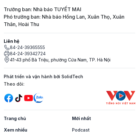
Trưởng ban: Nhà báo TUYẾT MAI
Phó trưởng ban: Nhà báo Hồng Lan, Xuân Thọ, Xuân
Thân, Hoài Thu
Liên hệ
84-24-39365555
84-24-39342724
41-43 phố Bà Triệu, phường Cửa Nam, TP. Hà Nội
Phát triển và vận hành bởi SolidTech
Mạng xã hội
Theo dõi:
Trang chủ
Mới nhất
Xem nhiều
Podcast