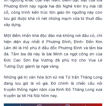
tín ngưỡng khác của Việt Nam. Điểm đặc biệt của tòa
Phương Đình này ngoài hai đôi Nghê trên trụ mái rất
cổ, công trình kiến trúc tôn giáo tín ngưỡng này còn
lưu giữ được khá rõ nét những mạch vữa từ thuở đầu
xây dựng.
Một điểm nhấn khá độc đáo mà không nơi đâu có, chỉ
hiện diện duy nhất ở Phương Đình, Đình- Đền Kim
Liên đó là Hổ phù ở đầu đốc Phương Đình và tấm bia
đá. Tấm bia đá này là bài Minh ca ngợi công ơn của
Đức Cao Sơn Đại Vương đã phù trợ cho Vua Lê
Tương Dực giành lại ngai vàng.
Những giá trị văn hóa lịch sử mà Tứ trấn Thăng Long
đang lưu giữ là vô giá. Đó chính là chiếc cầu nối
truyền thống ngàn năm của Kinh Đô Thăng Long xưa
truyền lại tới Hà Nội hôm nay.