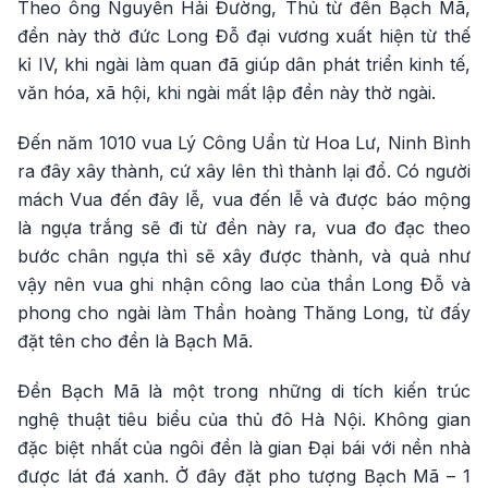
Theo ông Nguyễn Hải Đường, Thủ từ đền Bạch Mã,
đền này thờ đức Long Đỗ đại vương xuất hiện từ thế
kỉ IV, khi ngài làm quan đã giúp dân phát triển kinh tế,
văn hóa, xã hội, khi ngài mất lập đền này thờ ngài.
Đến năm 1010 vua Lý Công Uẩn từ Hoa Lư, Ninh Bình
ra đây xây thành, cứ xây lên thì thành lại đổ. Có người
mách Vua đến đây lễ, vua đến lễ và được báo mộng
là ngựa trắng sẽ đi từ đền này ra, vua đo đạc theo
bước chân ngựa thì sẽ xây được thành, và quả như
vậy nên vua ghi nhận công lao của thần Long Đỗ và
phong cho ngài làm Thần hoàng Thăng Long, từ đấy
đặt tên cho đền là Bạch Mã.
Đền Bạch Mã là một trong những di tích kiến trúc
nghệ thuật tiêu biểu của thủ đô Hà Nội. Không gian
đặc biệt nhất của ngôi đền là gian Đại bái với nền nhà
được lát đá xanh. Ở đây đặt pho tượng Bạch Mã – 1