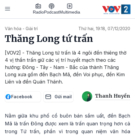
Nhảy đến nội dung
Podcast
Radio
Multimedia
Main navigation
Văn hóa - Giải trí
Thứ hai, 19:18, 07/12/2020
Thăng Long tứ trấn
[VOV2] - Thăng Long tứ trấn là 4 ngôi đền thiêng thờ
4 vị thần trấn giữ các vị trí huyết mạch theo các
hướng: Đông - Tây - Nam - Bắc của thành Thăng
Long xưa gồm đền Bạch Mã, đền Voi phục, đền Kim
Liên và đền Quán Thánh.
Thanh Huyền
Facebook
Gửi mail
Nằm giữa khu phố cổ buôn bán sầm uất, đền Bạch
Mã là trấn Đông được xem là trấn quan trọng hơn cả
trong Tứ trấn, phần vì trong quan niệm văn hóa