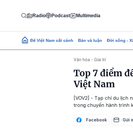
Nhảy đến nội dung
Radio
Podcast
Multimedia
Main navigation
Để Việt Nam cất cánh
Bàn và luận
Đời sống - X
Văn hóa - Giải trí
Top 7 điểm đ
Việt Nam
[VOV2] - Tạp chí du lịch n
trong chuyến hành trình 
Facebook
Gửi 