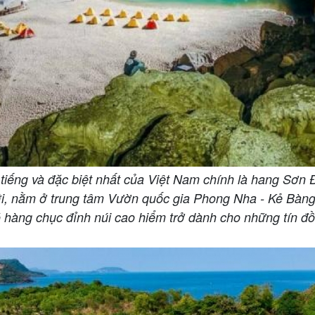
 tiếng và đặc biệt nhất của Việt Nam chính là hang Sơn
iới, nằm ở trung tâm Vườn quốc gia Phong Nha - Kẻ Bàn
ó hàng chục đỉnh núi cao hiểm trở dành cho những tín 