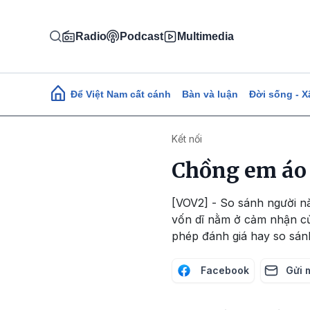
Nhảy đến nội dung
Radio
Podcast
Multimedia
Main navigation
Để Việt Nam cất cánh
Bàn và luận
Đời sống - X
Kết nối
Chồng em áo
[VOV2] - So sánh người nà
vốn dĩ nằm ở cảm nhận của
phép đánh giá hay so sán
Facebook
Gửi 