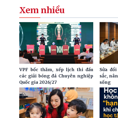
Xem nhiều
VPF bốc thăm, xếp lịch thi đấu
Sửa đổi
các giải bóng đá Chuyên nghiệp
sắc, nâ
Quốc gia 2026/27
sống