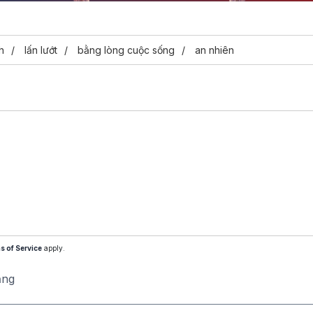
Video
h
lấn lướt
bằng lòng cuộc sống
an nhiên
s of Service
apply.
ăng