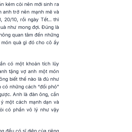
n kém cỏi nên mới sinh ra
ốn anh trở nên mạnh mẽ và
0/10, rồi ngày Tết... thì
quà như mong đợi. Đúng là
 không quan tâm đến những
t món quà gì đó cho cô ấy
cần có một khoản tích lũy
, anh tặng vợ anh một món
ông biết thế nào là đủ như
n có những cách “đối phó”
ngược. Anh là đàn ông, cần
p ý một cách mạnh dạn và
ỏi có phần vô lý như vậy
g đều có sĩ diện của riêng