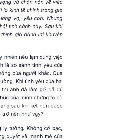
vọng và chán nản về việc
lo kinh tế chính trong gia
thương vợ, yêu con. Nhưng
ỏi tình cảnh này. Sau khi
thính giả dành lời khuyên
y nhiên nếu lạm dụng việc
nh là so sánh tình yêu của
hồng của người khác. Qua
rường. Khi tình yêu của hai
 thì anh đã làm gì? đã đủ
húc của mình chứng tỏ cô
hăng sau khi kết hôn cuộc
i trở nên như vậy?
g lý tưởng. Không cờ bạc,
ương quyết và mạnh mẽ của