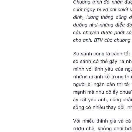
Chương trình đã nhận đư
suốt ngày bị vợ chì chiết
đình, lương tháng cũng đ
dường như những điều đó 
câu chuyện được phát són
cho anh. BTV của chương t
So sánh cũng là cách tốt
so sánh có thể gây ra nhữ
mình với tình yêu của n
những gì anh kể trong thư,
người bị ngăn cản thì tô
mạnh mẽ như cô ấy chưa?
ấy rất yêu anh, cũng chẳ
sống có nhiều thay đổi, n
Với nhiều thính giả và c
rượu chè, không chơi bời