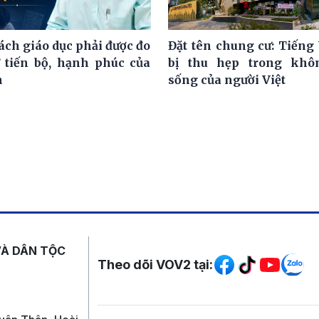
ách giáo dục phải được đo
Đặt tên chung cư: Tiếng 
 tiến bộ, hạnh phúc của
bị thu hẹp trong khô
h
sống của người Việt
Mạng xã hội
VÀ DÂN TỘC
Theo dõi VOV2 tại: