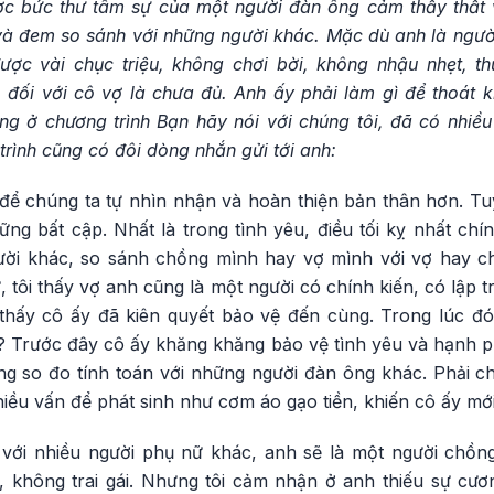
ợc bức thư tâm sự của một người đàn ông cảm thấy thất 
 và đem so sánh với những người khác. Mặc dù anh là người 
ược vài chục triệu, không chơi bời, không nhậu nhẹt, 
đối với cô vợ là chưa đủ. Anh ấy phải làm gì để thoát kh
g ở chương trình Bạn hãy nói với chúng tôi, đã có nhiều 
rình cũng có đôi dòng nhắn gửi tới anh:
 để chúng ta tự nhìn nhận và hoàn thiện bản thân hơn. Tu
ng bất cập. Nhất là trong tình yêu, điều tối kỵ nhất chí
gười khác, so sánh chồng mình hay vợ mình với vợ hay c
 tôi thấy vợ anh cũng là một người có chính kiến, có lập t
i thấy cô ấy đã kiên quyết bảo vệ đến cùng. Trong lúc đó
 Trước đây cô ấy khăng khăng bảo vệ tình yêu và hạnh p
ng so đo tính toán với những người đàn ông khác. Phải c
hiều vấn để phát sinh như cơm áo gạo tiền, khiến cô ấy mớ
ả với nhiều người phụ nữ khác, anh sẽ là một người chồn
, không trai gái. Nhưng tôi cảm nhận ở anh thiếu sự c