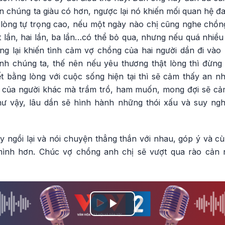
 chúng ta giàu có hơn, ngược lại nó khiến mối quan hệ đa
 lòng tự trọng cao, nếu một ngày nào chị cũng nghe chồn
t lần, hai lần, ba lần…có thể bỏ qua, nhưng nếu quá nhiều 
 lại khiến tình cảm vợ chồng của hai người dần đi vào
h chúng ta, thế nên nếu yêu thương thật lòng thì đừng 
ết bằng lòng với cuộc sống hiện tại thì sẽ cảm thấy an n
 của người khác mà trầm trồ, ham muốn, mong đợi sẽ cảm
 vậy, lâu dần sẽ hình hành những thói xấu và suy nghĩ
ãy ngồi lại và nói chuyện thẳng thắn với nhau, góp ý và 
mình hơn. Chúc vợ chồng anh chị sẽ vượt qua rào cản n
Play