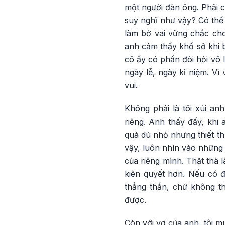
một người đàn ông. Phải 
suy nghĩ như vậy? Có thể
làm bờ vai vững chắc cho
anh cảm thấy khổ sở khi 
cô ấy có phần đòi hỏi vô 
ngày lễ, ngày kỉ niệm. V
vui.
Không phải là tôi xúi an
riêng. Anh thấy đấy, khi
quà dù nhỏ nhưng thiết th
vậy, luôn nhìn vào những 
của riêng mình. Thật thà 
kiên quyết hơn. Nếu có 
thẳng thắn, chứ không t
được.
Còn với vợ của anh, tôi m