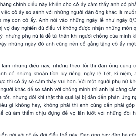
chăng chính điều này khiến cho cô ấy cảm thấy anh có phầ
 việc cô ấy so sánh với những người đàn ông khác là mu
 mẹ con cô ấy. Anh nói vào những ngày lễ như ngày 8/3, 2
bị vợ đay nghiến đủ điều vì không được nhận những món 
lý, nhưng phụ nữ là dễ tủi thân khi người chồng của mình
ì vậy những ngày đó anh cũng nên cố gắng tặng cô ấy mộ
h làm những điều này, nhưng theo tôi thì đàn ông cũng 
 anh có những khoản tích lũy riêng, ngày lễ Tết, kỉ niệm
ực thì cô ấy sẽ cảm thấy vui hơn. Với một người phụ nữ kh
người khác để so sánh với chồng mình thì anh lại càng cầ
là tốt, nhưng đôi khi thật thà quá lại bị dẫn đến phản ứng 
điều gì không hay, không phải thì anh cũng cần phải gó
hể cứ âm thầm chịu đựng để vợ lấn lướt với những đòi h
uốn nói với cô ấy đôi điều thế này: Đàn ông hay đàn bà cũn