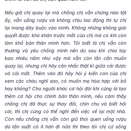
Nếu giờ chị quay lại mà chồng chị vẫn chứng nào tật
ấy, vẫn uống rượu và không chịu lao động thì tự chị
lại mang dây buộc vào mình. Không những không giải
quyết được khó khăn trước mắt của chị mà có khi còn
làm khổ bản thân mình hơn. Tôi biết là chị vẫn còn
thương và yêu chồng mình nên dù sau khi chia tay
bao nhiêu năm như vậy mà vẫn còn lấn cấn muốn
quay lại, nhưng chị hãy cân nhắc thật kĩ giữa cái được
và cái mất. Thêm vào đó hãy hỏi ý kiến con của chị
xem các cháu nghĩ sao, có muốn mẹ hòa hợp với bố
hay không? Cho người khác cơ hội đôi khi cũng là tạo
thêm cơ hội cho chính bản thân mình, nếu cảm thấy
chồng chị đã thực sự thay đổi, chỉn chu và biết hối
cải, thì chị cũng có thể nghĩ đến việc về lại một nhà.
Còn nếu chồng chị vẫn còn giữ thói quen uống rượu
dù tần suất có ít hơn đi nữa thì theo tôi chị cứ sống