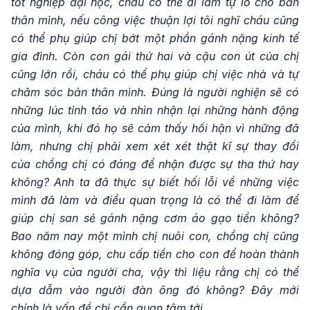
tốt nghiệp đại học, cháu có thể đi làm tự lo cho bản
thân mình, nếu công việc thuận lợi tôi nghĩ cháu cũng
có thể phụ giúp chị bớt một phần gánh nặng kinh tế
gia đình. Còn con gái thứ hai và cậu con út của chị
cũng lớn rồi, cháu có thể phụ giúp chị việc nhà và tự
chăm sóc bản thân mình. Đúng là người nghiện sẽ có
những lúc tỉnh táo và nhìn nhận lại những hành động
của mình, khi đó họ sẽ cảm thấy hối hận vì những đã
làm, nhưng chị phải xem xét xét thật kĩ sự thay đổi
của chồng chị có đáng để nhận được sự tha thứ hay
không? Anh ta đã thực sự biết hối lỗi về những việc
mình đã làm và điều quan trọng là có thể đi làm để
giúp chị san sẻ gánh nặng cơm áo gạo tiền không?
Bao năm nay một mình chị nuôi con, chồng chị cũng
không đóng góp, chu cấp tiền cho con để hoàn thành
nghĩa vụ của người cha, vậy thì liệu rằng chị có thể
dựa dẫm vào người đàn ông đó không? Đây mới
chính là vấn đề chị cần quan tâm tới.