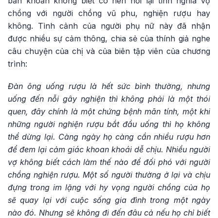
băn khoăn không biết có nên nối lại tình nghĩa vợ
chồng với người chồng vũ phu, nghiện rượu hay
không. Tình cảnh của người phụ nữ này đã nhận
được nhiều sự cảm thông, chia sẻ của thính giả nghe
câu chuyện của chị và của biên tập viên của chương
trình:
Đàn ông uống rượu là hết sức bình thường, nhưng
uống đến nỗi gây nghiện thì không phải là một thói
quen, đây chính là một chứng bệnh mãn tính, một khi
những người nghiện rượu bắt đầu uống thì họ không
thể dừng lại. Càng ngày họ càng cần nhiều rượu hơn
để đem lại cảm giác khoan khoái dễ chịu. Nhiều người
vợ không biết cách làm thế nào để đối phó với người
chồng nghiện rượu. Một số người thường ở lại và chịu
đựng trong im lặng với hy vọng người chồng của họ
sẽ quay lại với cuộc sống gia đình trong một ngày
nào đó. Nhưng sẽ không đi đến đâu cả nếu họ chỉ biết