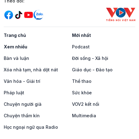
Mạng xã hội
Theo dõi:
Trang chủ
Mới nhất
Xem nhiều
Podcast
Bàn và luận
Đời sống - Xã hội
Xóa nhà tạm, nhà dột nát
Giáo dục - Đào tạo
Văn hóa - Giải trí
Thể thao
Pháp luật
Sức khỏe
Chuyện người già
VOV2 kết nối
Chuyện thầm kín
Multimedia
Học ngoại ngữ qua Radio