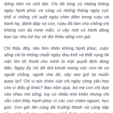
đứng nhìn và chờ đợi. Chị đã từng có những tháng
ngày hạnh phúc và cũng có những tháng ngày cực
khổ vì chồng chỉ suốt ngày chìm đắm trong rượu và
hành hạ, đánh đập vợ con, rượu đã làm cho chồng chị
không còn đủ minh mẫn, vì vậy mới có hành động
bạo lực như bẻ tay và đòi thiêu sống con gái.
Chị thấy đấy, nếu hôn nhân không hạnh phúc, cuộc
sống chỉ là những chuỗi ngày đau khổ và thất vọng thì
việc tìm lối thoát cho mình là một quyết định đúng
đắn. Ngày ấy chị đã dứt khoát mang các con rời xa
người chồng, người cha đó, vậy sao giờ lại muốn
quay lại? Chỉ vì sức khỏe của chị ngày càng yếu hay
còn vì điều gì khác? Bao năm qua, ba mẹ con chị dựa
vào nhau mà sống, tuy có nhiều khó khăn nhưng chị
vẫn cảm thấy hạnh phúc vì các con chăm ngoan, học
giỏi. Con gái lớn cũng đã trưởng thành và cũng sắp