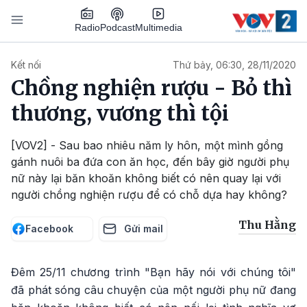
Nhảy đến nội dung
Podcast
Radio
Multimedia
Main navigation
Kết nối
Thứ bảy, 06:30, 28/11/2020
Chồng nghiện rượu - Bỏ thì
thương, vương thì tội
[VOV2] - Sau bao nhiêu năm ly hôn, một mình gồng
gánh nuôi ba đứa con ăn học, đến bây giờ người phụ
nữ này lại băn khoăn không biết có nên quay lại với
người chồng nghiện rượu để có chỗ dựa hay không?
Thu Hằng
Facebook
Gửi mail
Đêm 25/11 chương trình "Bạn hãy nói với chúng tôi"
đã phát sóng câu chuyện của một người phụ nữ đang