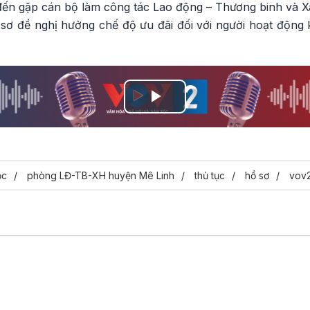
đến gặp cán bộ làm công tác Lao động – Thương binh và X
 sơ đề nghị hưởng chế độ ưu đãi đối với người hoạt động 
Play
Video
ọc
phòng LĐ-TB-XH huyện Mê Linh
thủ tục
hồ sơ
vov