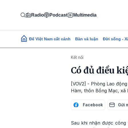
Nhảy đến nội dung
Radio
Podcast
Multimedia
Main navigation
Để Việt Nam cất cánh
Bàn và luận
Đời sống - X
Kết nối
Có đủ điều ki
[VOV2] - Phòng Lao động 
Hàm, thôn Bồng Mạc, xã 
Facebook
Gửi 
Sau khi nhận được công 