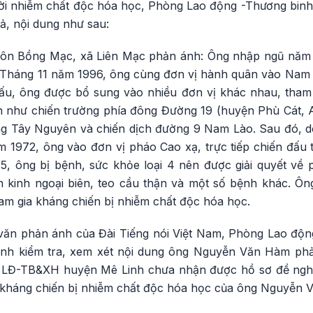
ời nhiễm chất độc hóa học, Phòng Lao động -Thương binh
ả, nội dung như sau:
ôn Bồng Mạc, xã Liên Mạc phản ánh: Ông nhập ngũ năm 
. Tháng 11 năm 1996, ông cùng đơn vị hành quân vào Nam c
đấu, ông được bổ sung vào nhiều đơn vị khác nhau, tham g
àn như chiến trường phía đông Đường 19 (huyện Phù Cát,
ng Tây Nguyên và chiến dịch đường 9 Nam Lào. Sau đó, 
 1972, ông vào đơn vị pháo Cao xạ, trực tiếp chiến đấu t
, ông bị bệnh, sức khỏe loại 4 nên được giải quyết về 
 kinh ngoại biên, teo cầu thận và một số bệnh khác. Ô
am gia kháng chiến bị nhiễm chất độc hóa học.
ăn phản ánh của Đài Tiếng nói Việt Nam, Phòng Lao độn
ành kiểm tra, xem xét nội dung ông Nguyễn Văn Hàm phản
 LĐ-TB&XH huyện Mê Linh chưa nhận được hồ sơ đề nghị
 kháng chiến bị nhiễm chất độc hóa học của ông Nguyễn 