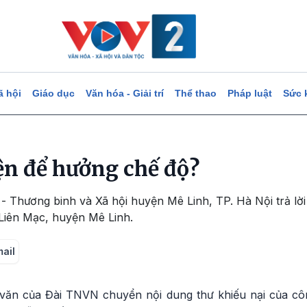
ã hội
Giáo dục
Văn hóa - Giải trí
Thể thao
Pháp luật
Sức 
ện để hưởng chế độ?
- Thương binh và Xã hội huyện Mê Linh, TP. Hà Nội trả lờ
Liên Mạc, huyện Mê Linh.
mail
văn của Đài TNVN chuyển nội dung thư khiếu nại của cô