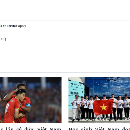
s of Service
apply.
ăng
c lập cú đúp, Việt Nam
Học sinh Việt Nam đoạ