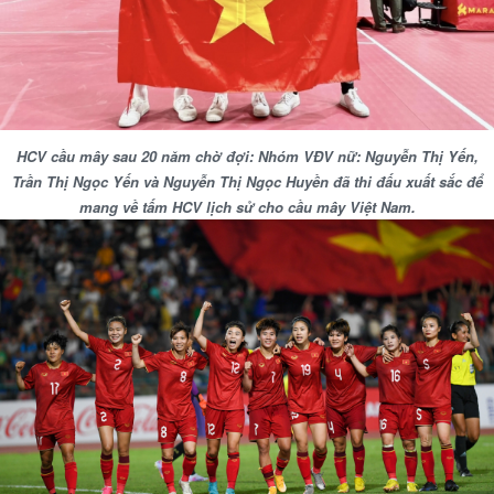
HCV cầu mây sau 20 năm chờ đợi: Nhóm VĐV nữ: Nguyễn Thị Yến,
Trần Thị Ngọc Yến và Nguyễn Thị Ngọc Huyền đã thi đấu xuất sắc để
mang về tấm HCV lịch sử cho cầu mây Việt Nam.