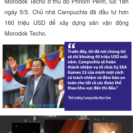
Morodok Techo ở thủ đô Phnom Penh, lúc 18h
ngày 5/5. Chủ nhà Campuchia đã đầu tư hơn
160 triệu USD để xây dựng sân vận động
Morodok Techo.