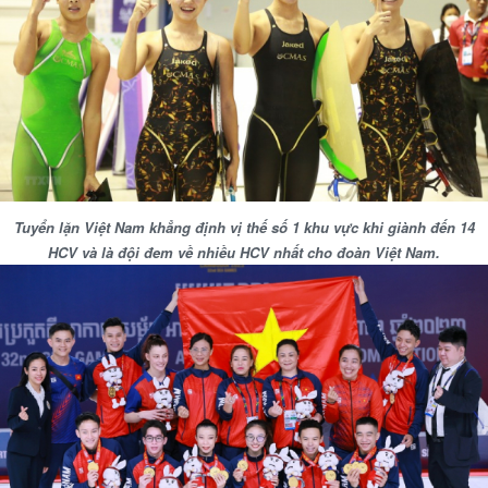
Tuyển lặn Việt Nam khẳng định vị thế số 1 khu vực khi giành đến 14
HCV và là đội đem về nhiều HCV nhất cho đoàn Việt Nam.