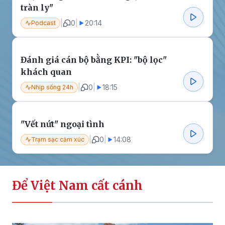
tràn ly"
|
0
|
20:14
Podcast
Đánh giá cán bộ bằng KPI: "bộ lọc"
khách quan
|
0
|
18:15
Nhịp sống 24h
"Vết nứt" ngoại tình
|
0
|
14:08
Trạm sạc cảm xúc
Để Việt Nam cất cánh