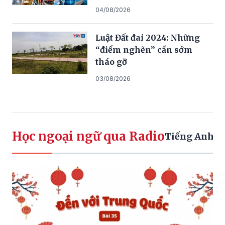
04/08/2026
Luật Đất đai 2024: Những
“điểm nghẽn” cần sớm
tháo gỡ
03/08/2026
Học ngoại ngữ qua Radio
Tiếng Anh
Ti