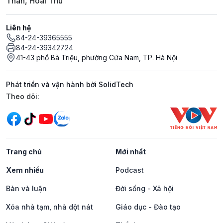
Thân, Hoài Thu
Liên hệ
84-24-39365555
84-24-39342724
41-43 phố Bà Triệu, phường Cửa Nam, TP. Hà Nội
Phát triển và vận hành bởi SolidTech
Mạng xã hội
Theo dõi:
Trang chủ
Mới nhất
Xem nhiều
Podcast
Bàn và luận
Đời sống - Xã hội
Xóa nhà tạm, nhà dột nát
Giáo dục - Đào tạo