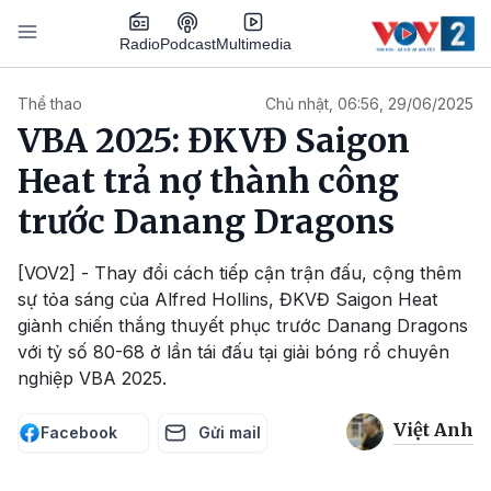
Nhảy đến nội dung
Podcast
Radio
Multimedia
Main navigation
Thể thao
Chủ nhật, 06:56, 29/06/2025
VBA 2025: ĐKVĐ Saigon
Heat trả nợ thành công
trước Danang Dragons
[VOV2] - Thay đổi cách tiếp cận trận đấu, cộng thêm
sự tỏa sáng của Alfred Hollins, ĐKVĐ Saigon Heat
giành chiến thắng thuyết phục trước Danang Dragons
với tỷ số 80-68 ở lần tái đấu tại giải bóng rổ chuyên
nghiệp VBA 2025.
Việt Anh
Facebook
Gửi mail