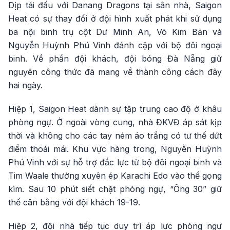
Dịp tái đấu với Danang Dragons tại sân nhà, Saigon
Heat có sự thay đổi ở đội hình xuất phát khi sử dụng
ba nội binh trụ cột Dư Minh An, Võ Kim Bản và
Nguyễn Huỳnh Phú Vinh đánh cặp với bộ đôi ngoại
binh. Về phần đội khách, đội bóng Đà Nẵng giữ
nguyên công thức đã mang về thành công cách đây
hai ngày.
Hiệp 1, Saigon Heat dành sự tập trung cao độ ở khâu
phòng ngự. Ở ngoài vòng cung, nhà ĐKVĐ áp sát kịp
thời và không cho các tay ném áo trắng có tư thế dứt
điểm thoải mái. Khu vực hàng trong, Nguyễn Huỳnh
Phú Vinh với sự hỗ trợ đắc lực từ bộ đôi ngoại binh và
Tim Waale thường xuyên ép Karachi Edo vào thế gọng
kìm. Sau 10 phút siết chặt phòng ngự, “Ông 30” giữ
thế cân bằng với đội khách 19-19.
Hiệp 2, đội nhà tiếp tục duy trì áp lực phòng ngự