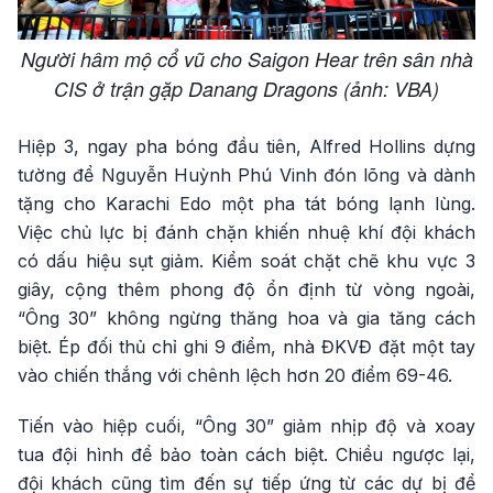
Người hâm mộ cổ vũ cho Saigon Hear trên sân nhà
CIS ở trận gặp Danang Dragons (ảnh: VBA)
Hiệp 3, ngay pha bóng đầu tiên, Alfred Hollins dựng
tường để Nguyễn Huỳnh Phú Vinh đón lõng và dành
tặng cho Karachi Edo một pha tát bóng lạnh lùng.
Việc chủ lực bị đánh chặn khiến nhuệ khí đội khách
có dấu hiệu sụt giảm. Kiểm soát chặt chẽ khu vực 3
giây, cộng thêm phong độ ổn định từ vòng ngoài,
“Ông 30” không ngừng thăng hoa và gia tăng cách
biệt. Ép đối thủ chỉ ghi 9 điểm, nhà ĐKVĐ đặt một tay
vào chiến thắng với chênh lệch hơn 20 điểm 69-46.
Tiến vào hiệp cuối, “Ông 30” giảm nhịp độ và xoay
tua đội hình để bảo toàn cách biệt. Chiều ngược lại,
đội khách cũng tìm đến sự tiếp ứng từ các dự bị để