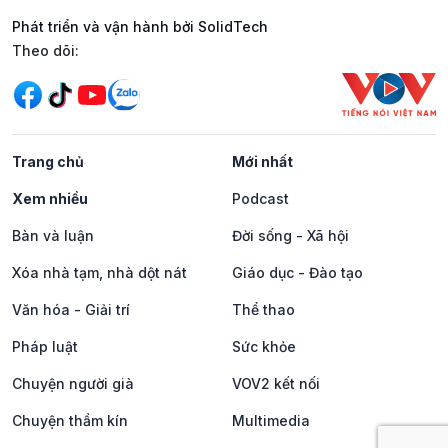
Phát triển và vận hành bởi SolidTech
Mạng xã hội
Theo dõi:
Trang chủ
Mới nhất
Xem nhiều
Podcast
Bàn và luận
Đời sống - Xã hội
Xóa nhà tạm, nhà dột nát
Giáo dục - Đào tạo
Văn hóa - Giải trí
Thể thao
Pháp luật
Sức khỏe
Chuyện người già
VOV2 kết nối
Chuyện thầm kín
Multimedia