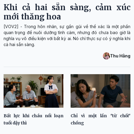
Khi cả hai sẵn sàng, cảm xúc
mới thăng hoa
[VOV2] - Trong hôn nhân, sự gần gũi về thể xác là một phần
quan trọng để nuôi dưỡng tình cảm, nhưng đó chưa bao giờ là
nghĩa vụ vô điều kiện với bất kỳ ai. Nó chỉ thực sự có ý nghĩa khi
cả hai sẵn sàng.
Thu Hằng
Bất lực khi cháu nổi loạn
Chỉ vì một lần "từ chối"
tuổi dậy thì
chồng