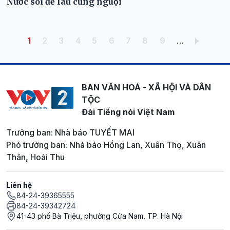
Nước sôi để lâu cũng nguội
Pagination
Trang hiện thời
Trang
Trang
Trang
Trang
Trang
Trang
Trang
Trang
1
2
3
4
5
6
7
8
9
…
BAN VĂN HOÁ - XÃ HỘI VÀ DÂN
TỘC
Đài Tiếng nói Việt Nam
Trưởng ban: Nhà báo TUYẾT MAI
Phó trưởng ban: Nhà báo Hồng Lan, Xuân Thọ, Xuân
Thân, Hoài Thu
Liên hệ
84-24-39365555
84-24-39342724
41-43 phố Bà Triệu, phường Cửa Nam, TP. Hà Nội