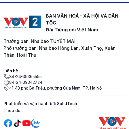
BAN VĂN HOÁ - XÃ HỘI VÀ DÂN
TỘC
Đài Tiếng nói Việt Nam
Trưởng ban: Nhà báo TUYẾT MAI
Phó trưởng ban: Nhà báo Hồng Lan, Xuân Thọ, Xuân
Thân, Hoài Thu
Liên hệ
84-24-39365555
84-24-39342724
41-43 phố Bà Triệu, phường Cửa Nam, TP. Hà Nội
Phát triển và vận hành bởi SolidTech
Mạng xã hội
Theo dõi: