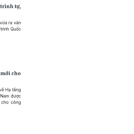
trình tự,
 vừa ra văn
 trình Quốc
 mới cho
về Hạ tầng
t Nam được
g cho công