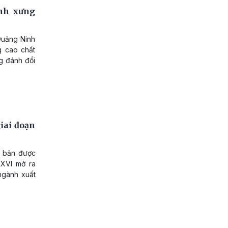
nh xưng
Quảng Ninh
g cao chất
g đánh đổi
iai đoạn
t bản được
 XVI mở ra
ngành xuất