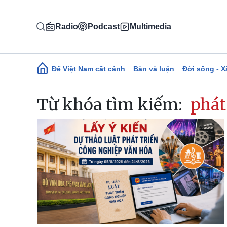
Nhảy đến nội dung
Radio
Podcast
Multimedia
Main navigation
Để Việt Nam cất cánh
Bàn và luận
Đời sống - X
Từ khóa tìm kiếm:
phát