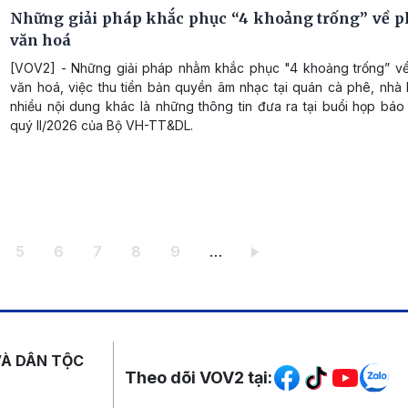
Những giải pháp khắc phục “4 khoảng trống” về ph
văn hoá
[VOV2] - Những giải pháp nhằm khắc phục "4 khoảng trống” về 
văn hoá, việc thu tiền bản quyền âm nhạc tại quán cà phê, nhà
nhiều nội dung khác là những thông tin đưa ra tại buổi họp báo
quý II/2026 của Bộ VH-TT&DL.
ang
Trang
Trang
Trang
Trang
Trang
5
6
7
8
9
…
Mạng xã hội
VÀ DÂN TỘC
Theo dõi VOV2 tại: