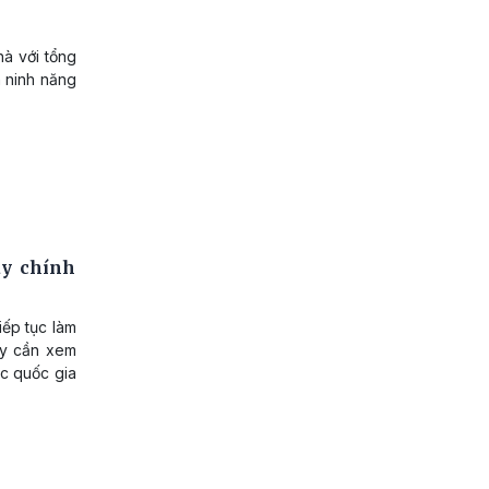
hà với tổng
 ninh năng
ay chính
iếp tục làm
ay cần xem
ực quốc gia