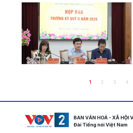
Pagination
Trang hiện thời
Trang
Trang
Tr
1
2
3
4
BAN VĂN HOÁ - XÃ HỘI 
Đài Tiếng nói Việt Nam