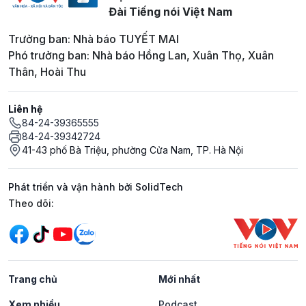
Đài Tiếng nói Việt Nam
Trưởng ban: Nhà báo TUYẾT MAI
Phó trưởng ban: Nhà báo Hồng Lan, Xuân Thọ, Xuân
Thân, Hoài Thu
Liên hệ
84-24-39365555
84-24-39342724
41-43 phố Bà Triệu, phường Cửa Nam, TP. Hà Nội
Phát triển và vận hành bởi SolidTech
Mạng xã hội
Theo dõi:
Trang chủ
Mới nhất
Xem nhiều
Podcast