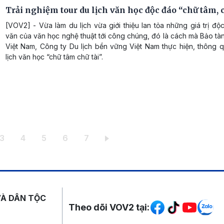
Trải nghiệm tour du lịch văn học độc đáo “chữ tâm, c
[VOV2] - Vừa làm du lịch vừa giới thiệu lan tỏa những giá trị đ
văn của văn học nghệ thuật tới công chúng, đó là cách mà Bảo t
Việt Nam, Công ty Du lịch bền vững Việt Nam thực hiện, thông q
lịch văn học “chữ tâm chữ tài”.
 thời
g
Trang
Trang
Trang
Trang
Trang
3
4
5
6
7
Mạng xã hội
VÀ DÂN TỘC
Theo dõi VOV2 tại: