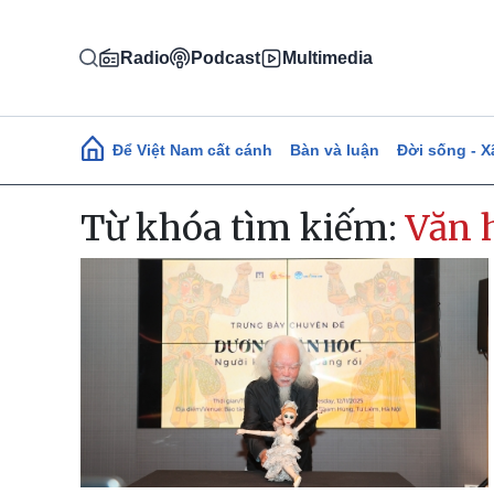
Nhảy đến nội dung
Radio
Podcast
Multimedia
Main navigation
Để Việt Nam cất cánh
Bàn và luận
Đời sống - X
Từ khóa tìm kiếm:
Văn 