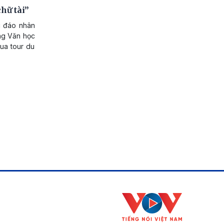
hữ tài”
ộc đáo nhân
àng Văn học
ua tour du