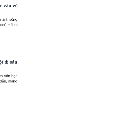
c vào vũ
nh ảnh sống
uan” mở ra
t di sản
ch văn học
p dẫn, mang