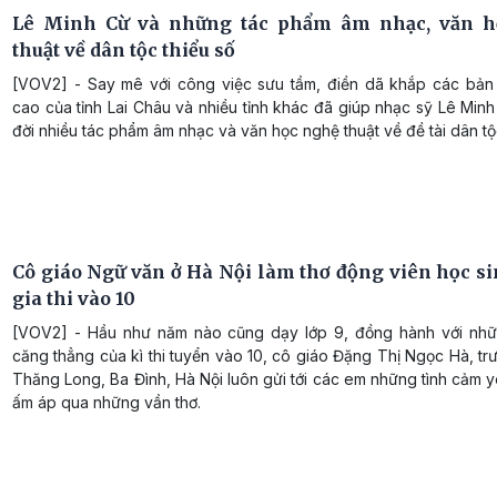
Lê Minh Cừ và những tác phẩm âm nhạc, văn h
thuật về dân tộc thiểu số
[VOV2] - Say mê với công việc sưu tầm, điền dã khắp các bản
cao của tỉnh Lai Châu và nhiều tỉnh khác đã giúp nhạc sỹ Lê Min
đời nhiều tác phẩm âm nhạc và văn học nghệ thuật về đề tài dân tộc
Cô giáo Ngữ văn ở Hà Nội làm thơ động viên học s
gia thi vào 10
[VOV2] - Hầu như năm nào cũng dạy lớp 9, đồng hành với nhữ
căng thẳng của kì thi tuyển vào 10, cô giáo Đặng Thị Ngọc Hà, 
Thăng Long, Ba Đình, Hà Nội luôn gửi tới các em những tình cảm 
ấm áp qua những vần thơ.