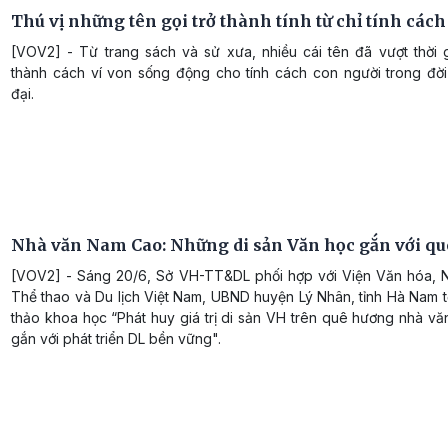
Thú vị những tên gọi trở thành tính từ chỉ tính cách
[VOV2] - Từ trang sách và sử xưa, nhiều cái tên đã vượt thời g
thành cách ví von sống động cho tính cách con người trong đời
đại.
Nhà văn Nam Cao: Những di sản Văn học gắn với q
[VOV2] - Sáng 20/6, Sở VH-TT&DL phối hợp với Viện Văn hóa, N
Thể thao và Du lịch Việt Nam, UBND huyện Lý Nhân, tỉnh Hà Nam 
thảo khoa học “Phát huy giá trị di sản VH trên quê hương nhà v
gắn với phát triển DL bền vững".