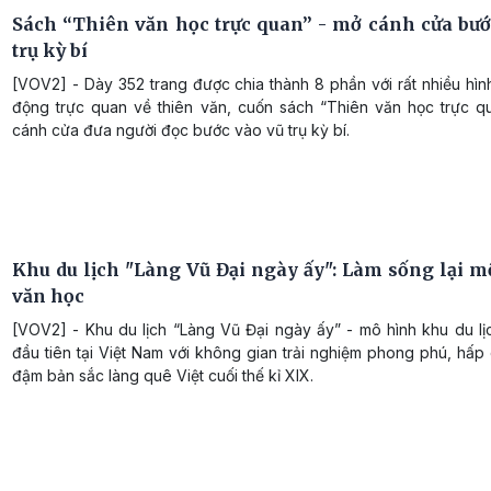
Sách “Thiên văn học trực quan” - mở cánh cửa bướ
trụ kỳ bí
[VOV2] - Dày 352 trang được chia thành 8 phần với rất nhiều hì
động trực quan về thiên văn, cuốn sách “Thiên văn học trực q
cánh cửa đưa người đọc bước vào vũ trụ kỳ bí.
Khu du lịch "Làng Vũ Đại ngày ấy": Làm sống lại mộ
văn học
[VOV2] - Khu du lịch “Làng Vũ Đại ngày ấy” - mô hình khu du lị
đầu tiên tại Việt Nam với không gian trải nghiệm phong phú, hấ
đậm bản sắc làng quê Việt cuối thế kỉ XIX.