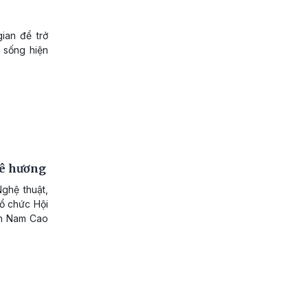
ian để trở
 sống hiện
uê hương
ghệ thuật,
tổ chức Hội
ăn Nam Cao