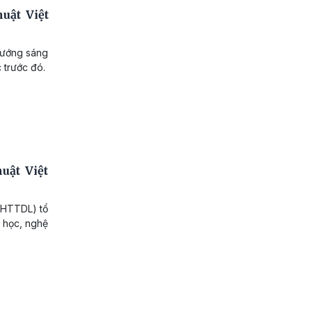
uật Việt
 hướng sáng
 trước đó.
uật Việt
 VHTTDL) tổ
n học, nghệ