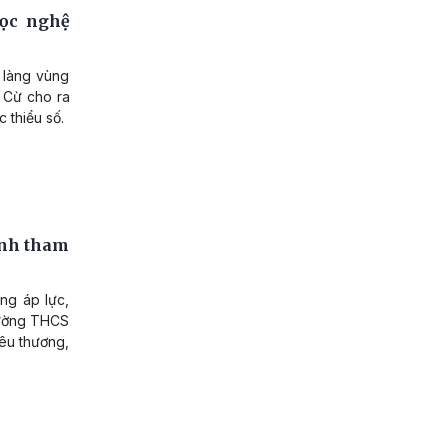
ọc nghệ
 làng vùng
h Cừ cho ra
 thiểu số.
inh tham
ng áp lực,
trường THCS
yêu thương,