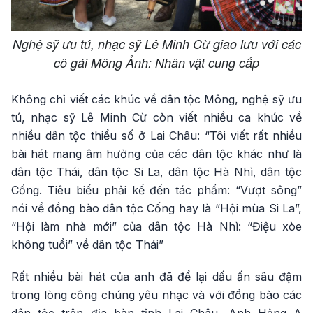
Nghệ sỹ ưu tú, nhạc sỹ Lê Minh Cừ giao lưu với các
cô gái Mông Ảnh: Nhân vật cung cấp
Không chỉ viết các khúc về dân tộc Mông, nghệ sỹ ưu
tú, nhạc sỹ Lê Minh Cừ còn viết nhiều ca khúc về
nhiều dân tộc thiểu số ở Lai Châu: “Tôi viết rất nhiều
bài hát mang âm hưởng của các dân tộc khác như là
dân tộc Thái, dân tộc Si La, dân tộc Hà Nhì, dân tộc
Cống. Tiêu biểu phải kể đến tác phẩm: “Vượt sông”
nói về đồng bào dân tộc Cống hay là “Hội mùa Si La”,
“Hội làm nhà mới” của dân tộc Hà Nhì: “Điệu xòe
không tuổi” về dân tộc Thái”
Rất nhiều bài hát của anh đã để lại dấu ấn sâu đậm
trong lòng công chúng yêu nhạc và với đồng bào các
dân tộc trên địa bàn tỉnh Lai Châu. Anh Hảng A