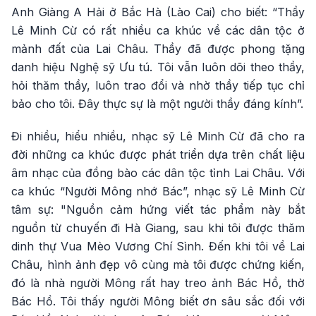
Anh Giàng A Hải ở Bắc Hà (Lào Cai) cho biết: “Thầy
Lê Minh Cừ có rất nhiều ca khúc về các dân tộc ở
mảnh đất của Lai Châu. Thầy đã được phong tặng
danh hiệu Nghệ sỹ Ưu tú. Tôi vẫn luôn dõi theo thầy,
hỏi thăm thầy, luôn trao đổi và nhờ thầy tiếp tục chỉ
bảo cho tôi. Đây thực sự là một người thầy đáng kính”.
Đi nhiều, hiểu nhiều, nhạc sỹ Lê Minh Cừ đã cho ra
đời những ca khúc được phát triển dựa trên chất liệu
âm nhạc của đồng bào các dân tộc tỉnh Lai Châu. Với
ca khúc “Người Mông nhớ Bác”, nhạc sỹ Lê Minh Cừ
tâm sự: "Nguồn cảm hứng viết tác phẩm này bắt
nguồn từ chuyến đi Hà Giang, sau khi tôi được thăm
dinh thự Vua Mèo Vương Chí Sình. Đến khi tôi về Lai
Châu, hình ảnh đẹp vô cùng mà tôi được chứng kiến,
đó là nhà người Mông rất hay treo ảnh Bác Hồ, thờ
Bác Hồ. Tôi thấy người Mông biết ơn sâu sắc đối với