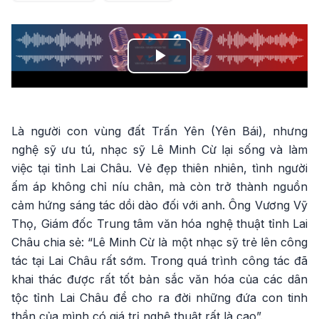
Play
Video
Là người con vùng đất Trấn Yên (Yên Bái), nhưng
nghệ sỹ ưu tú, nhạc sỹ Lê Minh Cừ lại sống và làm
việc tại tỉnh Lai Châu. Vẻ đẹp thiên nhiên, tình người
ấm áp không chỉ níu chân, mà còn trở thành nguồn
cảm hứng sáng tác dồi dào đối với anh. Ông Vương Vỹ
Thọ, Giám đốc Trung tâm văn hóa nghệ thuật tỉnh Lai
Châu chia sẻ: “Lê Minh Cừ là một nhạc sỹ trẻ lên công
tác tại Lai Châu rất sớm. Trong quá trình công tác đã
khai thác được rất tốt bản sắc văn hóa của các dân
tộc tỉnh Lai Châu để cho ra đời những đứa con tinh
thần của mình có giá trị nghệ thuật rất là cao”.