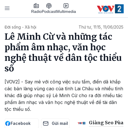
Nhảy đến nội dung
Podcast
Radio
Multimedia
Main navigation
Đời sống - Xã hội
Thứ tư, 11:15, 11/06/2025
Lê Minh Cừ và những tác
phẩm âm nhạc, văn học
nghệ thuật về dân tộc thiểu
số
[VOV2] - Say mê với công việc sưu tầm, điền dã khắp
các bản làng vùng cao của tỉnh Lai Châu và nhiều tỉnh
khác đã giúp nhạc sỹ Lê Minh Cừ cho ra đời nhiều tác
phẩm âm nhạc và văn học nghệ thuật về đề tài dân
tộc thiểu số.
Giàng Seo Pùa
Facebook
Gửi mail