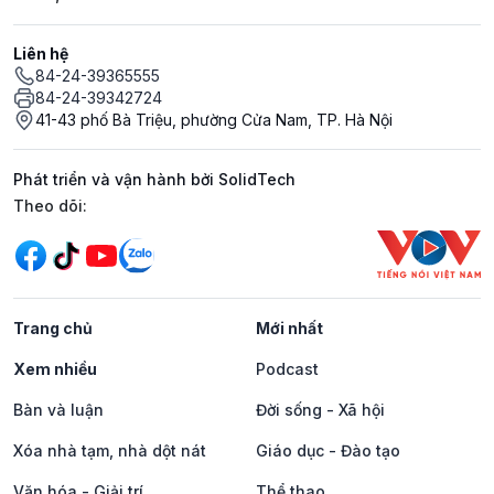
Liên hệ
84-24-39365555
84-24-39342724
41-43 phố Bà Triệu, phường Cửa Nam, TP. Hà Nội
Phát triển và vận hành bởi SolidTech
Mạng xã hội
Theo dõi:
Trang chủ
Mới nhất
Xem nhiều
Podcast
Bàn và luận
Đời sống - Xã hội
Xóa nhà tạm, nhà dột nát
Giáo dục - Đào tạo
Văn hóa - Giải trí
Thể thao