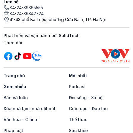
Liên hệ
84-24-39365555
84-24-39342724
41-43 phố Bà Triệu, phường Cửa Nam, TP. Hà Nội
Phát triển và vận hành bởi SolidTech
Mạng xã hội
Theo dõi:
Trang chủ
Mới nhất
Xem nhiều
Podcast
Bàn và luận
Đời sống - Xã hội
Xóa nhà tạm, nhà dột nát
Giáo dục - Đào tạo
Văn hóa - Giải trí
Thể thao
Pháp luật
Sức khỏe