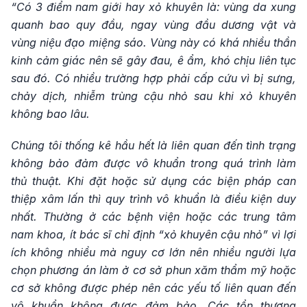
“Có 3 điểm nam giới hay xỏ khuyên là: vùng da xung
quanh bao quy đầu, ngay vùng đầu dương vật và
vùng niệu đạo miệng sáo. Vùng này có khá nhiều thần
kinh cảm giác nên sẽ gây đau, ê ẩm, khó chịu liên tục
sau đó. Có nhiều trường hợp phải cấp cứu vì bị sưng,
chảy dịch, nhiễm trùng cậu nhỏ sau khi xỏ khuyên
không bao lâu.
Chúng tôi thống kê hầu hết là liên quan đến tình trạng
không bảo đảm được vô khuẩn trong quá trình làm
thủ thuật. Khi đặt hoặc sử dụng các biện pháp can
thiệp xâm lấn thì quy trình vô khuẩn là điều kiện duy
nhất. Thường ở các bệnh viện hoặc các trung tâm
nam khoa, ít bác sĩ chỉ định “xỏ khuyên cậu nhỏ” vì lợi
ích không nhiều mà nguy cơ lớn nên nhiều người lựa
chọn phương án làm ở cơ sở phun xăm thẩm mỹ hoặc
cơ sở không được phép nên các yếu tố liên quan đến
vô khuẩn không được đảm bảo. Các tổn thương