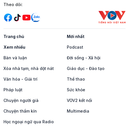
Mạng xã hội
Theo dõi:
Trang chủ
Mới nhất
Xem nhiều
Podcast
Bàn và luận
Đời sống - Xã hội
Xóa nhà tạm, nhà dột nát
Giáo dục - Đào tạo
Văn hóa - Giải trí
Thể thao
Pháp luật
Sức khỏe
Chuyện người già
VOV2 kết nối
Chuyện thầm kín
Multimedia
Học ngoại ngữ qua Radio