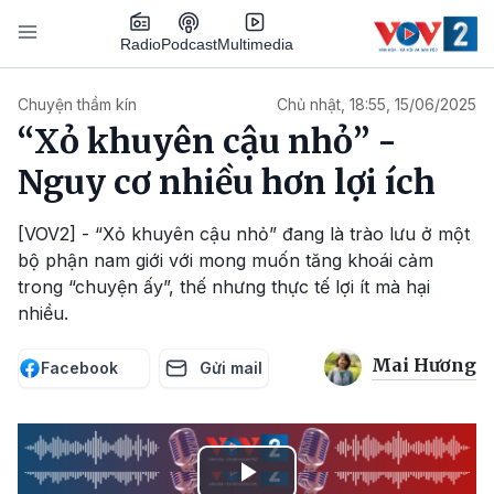
Nhảy đến nội dung
Podcast
Radio
Multimedia
Main navigation
Chuyện thầm kín
Chủ nhật, 18:55, 15/06/2025
“Xỏ khuyên cậu nhỏ” -
Nguy cơ nhiều hơn lợi ích
[VOV2] - “Xỏ khuyên cậu nhỏ” đang là trào lưu ở một
bộ phận nam giới với mong muốn tăng khoái cảm
trong “chuyện ấy”, thế nhưng thực tế lợi ít mà hại
nhiều.
Mai Hương
Facebook
Gửi mail