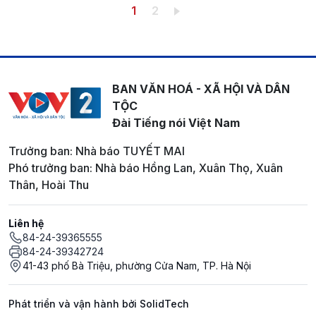
Pagination
Trang hiện thời
Trang
1
2
BAN VĂN HOÁ - XÃ HỘI VÀ DÂN
TỘC
Đài Tiếng nói Việt Nam
Trưởng ban: Nhà báo TUYẾT MAI
Phó trưởng ban: Nhà báo Hồng Lan, Xuân Thọ, Xuân
Thân, Hoài Thu
Liên hệ
84-24-39365555
84-24-39342724
41-43 phố Bà Triệu, phường Cửa Nam, TP. Hà Nội
Phát triển và vận hành bởi SolidTech