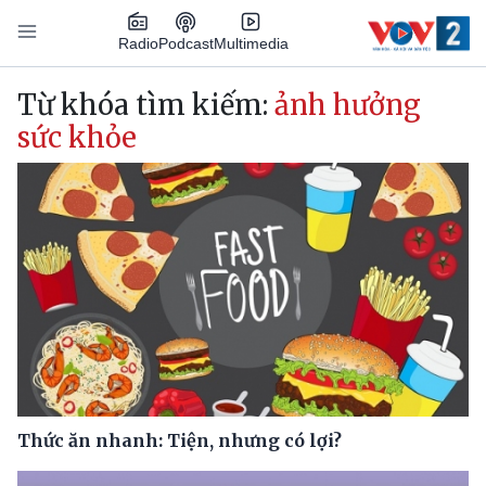
Nhảy đến nội dung
Podcast
Radio
Multimedia
Main navigation
Từ khóa tìm kiếm:
ảnh hưởng
sức khỏe
Thức ăn nhanh: Tiện, nhưng có lợi?