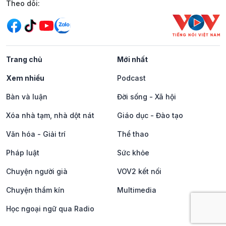
Mạng xã hội
Theo dõi:
Trang chủ
Mới nhất
Xem nhiều
Podcast
Bàn và luận
Đời sống - Xã hội
Xóa nhà tạm, nhà dột nát
Giáo dục - Đào tạo
Văn hóa - Giải trí
Thể thao
Pháp luật
Sức khỏe
Chuyện người già
VOV2 kết nối
Chuyện thầm kín
Multimedia
Học ngoại ngữ qua Radio