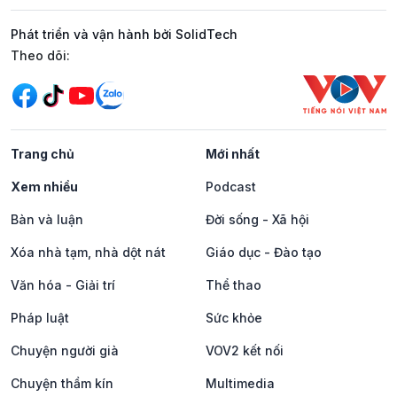
Phát triển và vận hành bởi SolidTech
Mạng xã hội
Theo dõi:
Trang chủ
Mới nhất
Xem nhiều
Podcast
Bàn và luận
Đời sống - Xã hội
Xóa nhà tạm, nhà dột nát
Giáo dục - Đào tạo
Văn hóa - Giải trí
Thể thao
Pháp luật
Sức khỏe
Chuyện người già
VOV2 kết nối
Chuyện thầm kín
Multimedia