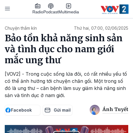
Nhảy đến nội dung
Podcast
Radio
Multimedia
Main navigation
Chuyện thầm kín
Thứ hai, 07:00, 02/06/2025
Bảo tồn khả năng sinh sản
và tình dục cho nam giới
mắc ung thư
[VOV2] - Trong cuộc sống lứa đôi, có rất nhiều yếu tố
có thể ảnh hưởng tới chuyện chăn gối. Một trong số
đó là ung thư – căn bệnh làm suy giảm khả năng sinh
sản và tình dục ở nam giới.
Ánh Tuyết
Facebook
Gửi mail