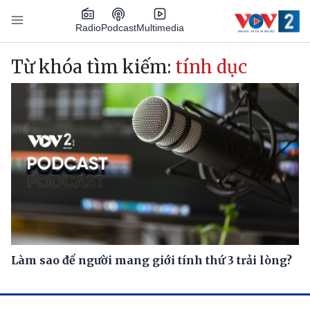
Nhảy đến nội dung
Podcast
Radio
Multimedia
Main navigation
Từ khóa tìm kiếm:
tính dục
Làm sao để người mang giới tính thứ 3 trải lòng?