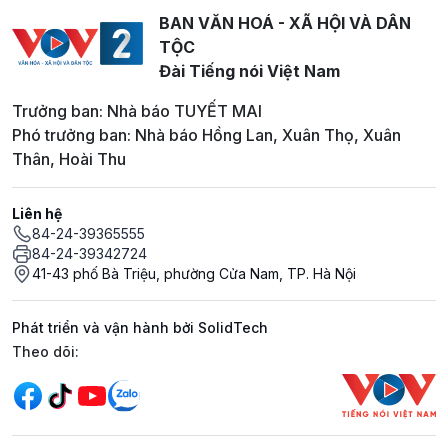
BAN VĂN HOÁ - XÃ HỘI VÀ DÂN
TỘC
Đài Tiếng nói Việt Nam
Trưởng ban: Nhà báo TUYẾT MAI
Phó trưởng ban: Nhà báo Hồng Lan, Xuân Thọ, Xuân
Thân, Hoài Thu
Liên hệ
84-24-39365555
84-24-39342724
41-43 phố Bà Triệu, phường Cửa Nam, TP. Hà Nội
Phát triển và vận hành bởi SolidTech
Mạng xã hội
Theo dõi: