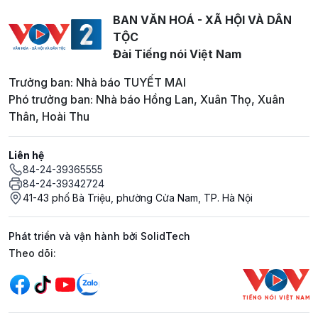
BAN VĂN HOÁ - XÃ HỘI VÀ DÂN
TỘC
Đài Tiếng nói Việt Nam
Trưởng ban: Nhà báo TUYẾT MAI
Phó trưởng ban: Nhà báo Hồng Lan, Xuân Thọ, Xuân
Thân, Hoài Thu
Liên hệ
84-24-39365555
84-24-39342724
41-43 phố Bà Triệu, phường Cửa Nam, TP. Hà Nội
Phát triển và vận hành bởi SolidTech
Mạng xã hội
Theo dõi: