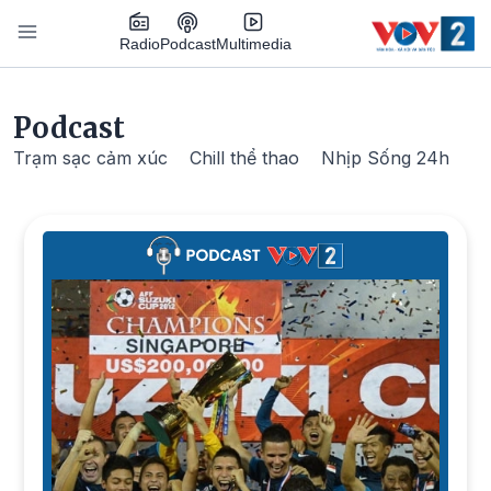
Nhảy đến nội dung
Podcast
Radio
Multimedia
Main navigation
Podcast
Trạm sạc cảm xúc
Chill thể thao
Nhịp Sống 24h