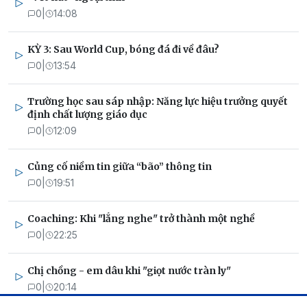
0
|
14:08
KỲ 3: Sau World Cup, bóng đá đi về đâu?
0
|
13:54
Trường học sau sáp nhập: Năng lực hiệu trưởng quyết
định chất lượng giáo dục
0
|
12:09
Củng cố niềm tin giữa “bão” thông tin
0
|
19:51
Coaching: Khi "lắng nghe" trở thành một nghề
0
|
22:25
Chị chồng - em dâu khi "giọt nước tràn ly"
0
|
20:14