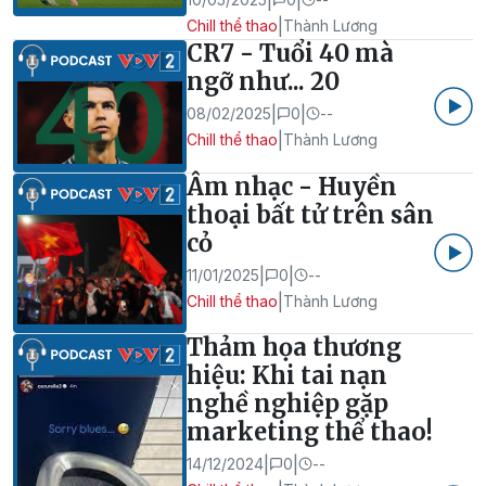
|
Chill thể thao
Thành Lương
CR7 - Tuổi 40 mà
ngỡ như... 20
|
|
08/02/2025
0
--
|
Chill thể thao
Thành Lương
Âm nhạc - Huyền
thoại bất tử trên sân
cỏ
|
|
11/01/2025
0
--
|
Chill thể thao
Thành Lương
Thảm họa thương
hiệu: Khi tai nạn
nghề nghiệp gặp
marketing thể thao!
|
|
14/12/2024
0
--