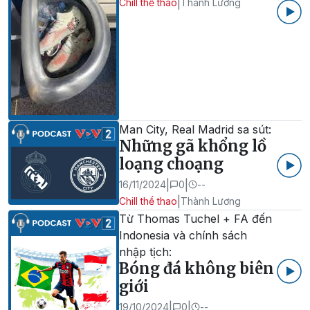
|
Chill thể thao
Thành Lương
Man City, Real Madrid sa sút:
Những gã khổng lồ
loạng choạng
|
|
16/11/2024
0
--
|
Chill thể thao
Thành Lương
Từ Thomas Tuchel + FA đến
Indonesia và chính sách
nhập tịch:
Bóng đá không biên
giới
|
|
19/10/2024
0
--