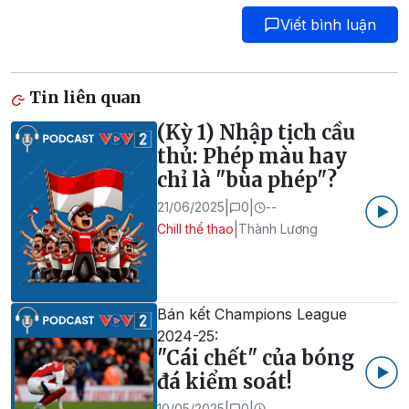
Viết bình luận
Tin liên quan
(Kỳ 1) Nhập tịch cầu
thủ: Phép màu hay
chỉ là "bùa phép"?
|
|
21/06/2025
0
--
|
Chill thể thao
Thành Lương
Bán kết Champions League
2024-25:
"Cái chết" của bóng
đá kiểm soát!
|
|
10/05/2025
0
--