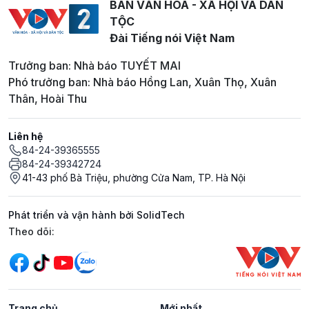
BAN VĂN HOÁ - XÃ HỘI VÀ DÂN
TỘC
Đài Tiếng nói Việt Nam
Trưởng ban: Nhà báo TUYẾT MAI
Phó trưởng ban: Nhà báo Hồng Lan, Xuân Thọ, Xuân
Thân, Hoài Thu
Liên hệ
84-24-39365555
84-24-39342724
41-43 phố Bà Triệu, phường Cửa Nam, TP. Hà Nội
Phát triển và vận hành bởi SolidTech
Mạng xã hội
Theo dõi:
Trang chủ
Mới nhất