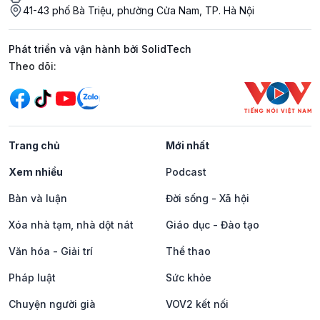
41-43 phố Bà Triệu, phường Cửa Nam, TP. Hà Nội
Phát triển và vận hành bởi SolidTech
Mạng xã hội
Theo dõi:
Trang chủ
Mới nhất
Xem nhiều
Podcast
Bàn và luận
Đời sống - Xã hội
Xóa nhà tạm, nhà dột nát
Giáo dục - Đào tạo
Văn hóa - Giải trí
Thể thao
Pháp luật
Sức khỏe
Chuyện người già
VOV2 kết nối