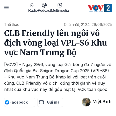
Nhảy đến nội dung
Podcast
Radio
Multimedia
Main navigation
Thể thao
Chủ nhật, 21:24, 29/06/2025
CLB Friendly lên ngôi vô
địch vòng loại VPL-S6 Khu
vực Nam Trung Bộ
[VOV2] - Ngày 29/6, vòng loại Giải bóng đá 7 người vô
địch Quốc gia Bia Saigon Dragon Cup 2025 (VPL-S6)
– Khu vực Nam Trung Bộ khép lại với loạt trận cuối
cùng. CLB Friendly vô địch, đồng thời giành vé duy
nhất của khu vực này để góp mặt tại VCK toàn quốc
Việt Anh
Facebook
Gửi mail