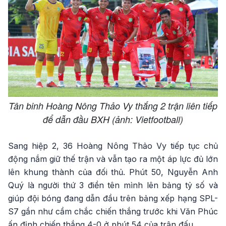
Tân binh Hoàng Nông Thảo Vy thắng 2 trận liên tiếp
để dẫn đầu BXH (ảnh: Vietfootball)
Sang hiệp 2, 36 Hoàng Nông Thảo Vy tiếp tục chủ
động nắm giữ thế trận và vẫn tạo ra một áp lực đủ lớn
lên khung thành của đối thủ. Phút 50, Nguyễn Anh
Quý là người thứ 3 điền tên mình lên bảng tỷ số và
giúp đội bóng đang dẫn đầu trên bảng xếp hạng SPL-
S7 gần như cầm chắc chiến thắng trước khi Văn Phúc
ấn định chiến thắng 4-0 ở phút 54 của trận đấu.