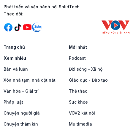
Phát triển và vận hành bởi SolidTech
Mạng xã hội
Theo dõi:
Trang chủ
Mới nhất
Xem nhiều
Podcast
Bàn và luận
Đời sống - Xã hội
Xóa nhà tạm, nhà dột nát
Giáo dục - Đào tạo
Văn hóa - Giải trí
Thể thao
Pháp luật
Sức khỏe
Chuyện người già
VOV2 kết nối
Chuyện thầm kín
Multimedia