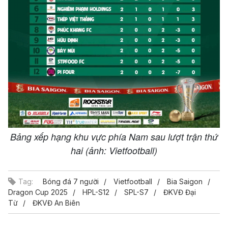
Bảng xếp hạng khu vực phía Nam sau lượt trận thứ
hai (ảnh: Vietfootball)
Tag:
Bóng đá 7 người
Vietfootball
Bia Saigon
Dragon Cup 2025
HPL-S12
SPL-S7
ĐKVĐ Đại
Từ
ĐKVĐ An Biên