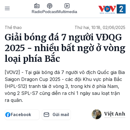
Nhảy đến nội dung
Podcast
Radio
Multimedia
Main navigation
Thể thao
Thứ hai, 10:18, 02/06/2025
Giải bóng đá 7 người VĐQG
2025 - nhiều bất ngờ ở vòng
loại phía Bắc
[VOV2] - Tại giải bóng đá 7 người vô địch Quốc gia Bia
Saigon Dragon Cup 2025 - các đội Khu vực phía Bắc
(HPL-S12) tranh tài ở vòng 3, trong khi ở phía Nam,
vòng 2 SPL-S7 cũng diễn ra chỉ 1 ngày sau loạt trận
ra quân.
Việt Anh
Facebook
Gửi mail