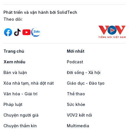
Phát triển và vận hành bởi SolidTech
Mạng xã hội
Theo dõi:
Trang chủ
Mới nhất
Xem nhiều
Podcast
Bàn và luận
Đời sống - Xã hội
Xóa nhà tạm, nhà dột nát
Giáo dục - Đào tạo
Văn hóa - Giải trí
Thể thao
Pháp luật
Sức khỏe
Chuyện người già
VOV2 kết nối
Chuyện thầm kín
Multimedia