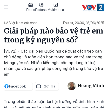
Nhảy đến nội dung
Podcast
Radio
Multimedia
Main navigation
Để Việt Nam cất cánh
Thứ tư, 20:00, 18/06/2025
Giải pháp nào bảo vệ trẻ em
trong kỷ nguyên số?
[VOV2] - Các đại biểu Quốc hội đề xuất cách tiếp cận
chủ động và toàn diện hơn trong bảo vệ trẻ em trong
kỷ nguyên số. Nhiều kiến nghị cần áp dụng trí tuệ
nhân tạo và các giải pháp công nghệ trong bảo vệ trẻ
em.
Hoàng Minh
Facebook
Gửi mail
Trong phiên thảo luận tại hội trường về tình hình kinh
tế - xã hội và ngân sách nhà nước vừa qua, vấn đề