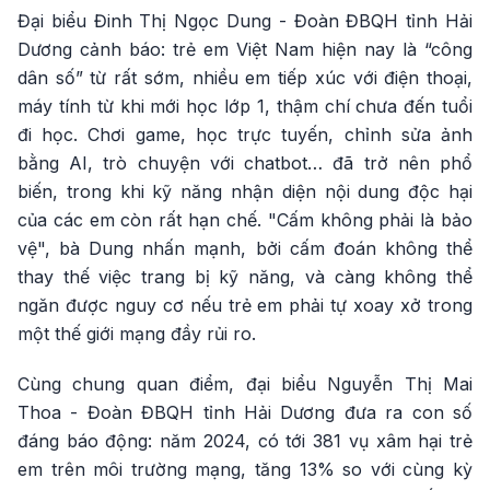
Đại biểu Đinh Thị Ngọc Dung - Đoàn ĐBQH tỉnh Hải
Dương cảnh báo: trẻ em Việt Nam hiện nay là “công
dân số” từ rất sớm, nhiều em tiếp xúc với điện thoại,
máy tính từ khi mới học lớp 1, thậm chí chưa đến tuổi
đi học. Chơi game, học trực tuyến, chỉnh sửa ảnh
bằng AI, trò chuyện với chatbot… đã trở nên phổ
biến, trong khi kỹ năng nhận diện nội dung độc hại
của các em còn rất hạn chế. "Cấm không phải là bảo
vệ", bà Dung nhấn mạnh, bởi cấm đoán không thể
thay thế việc trang bị kỹ năng, và càng không thể
ngăn được nguy cơ nếu trẻ em phải tự xoay xở trong
một thế giới mạng đầy rủi ro.
Cùng chung quan điểm, đại biểu Nguyễn Thị Mai
Thoa - Đoàn ĐBQH tỉnh Hải Dương đưa ra con số
đáng báo động: năm 2024, có tới 381 vụ xâm hại trẻ
em trên môi trường mạng, tăng 13% so với cùng kỳ