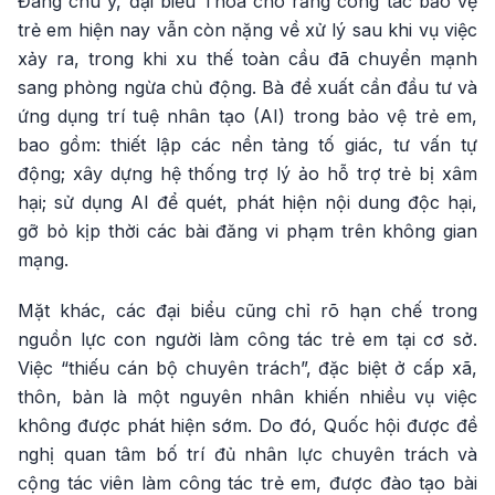
Đáng chú ý, đại biểu Thoa cho rằng công tác bảo vệ
trẻ em hiện nay vẫn còn nặng về xử lý sau khi vụ việc
xảy ra, trong khi xu thế toàn cầu đã chuyển mạnh
sang phòng ngừa chủ động. Bà đề xuất cần đầu tư và
ứng dụng trí tuệ nhân tạo (AI) trong bảo vệ trẻ em,
bao gồm: thiết lập các nền tảng tố giác, tư vấn tự
động; xây dựng hệ thống trợ lý ảo hỗ trợ trẻ bị xâm
hại; sử dụng AI để quét, phát hiện nội dung độc hại,
gỡ bỏ kịp thời các bài đăng vi phạm trên không gian
mạng.
Mặt khác, các đại biểu cũng chỉ rõ hạn chế trong
nguồn lực con người làm công tác trẻ em tại cơ sở.
Việc “thiếu cán bộ chuyên trách”, đặc biệt ở cấp xã,
thôn, bản là một nguyên nhân khiến nhiều vụ việc
không được phát hiện sớm. Do đó, Quốc hội được đề
nghị quan tâm bố trí đủ nhân lực chuyên trách và
cộng tác viên làm công tác trẻ em, được đào tạo bài