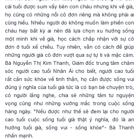
cái tuổi được sum vầy bên con cháu nhưng khi về già,
họ cũng có những nỗi cô đơn riêng mà không phải ai
cũng hiểu. Nhiều người do không muốn làm phiền con
cháu hay bất kỳ ai nên đã lựa chọn xu hướng sống
một mình khi về già, học cách chấp nhận với sự cô
đơn ở tuổi xế chiều. Tuy nhiên, vẫn có cách để giúp
những người già cô đơn vượt qua sự tự ti và mặc cảm.
Bà Nguyễn Thị Kim Thanh, Giám đốc trung tâm chăm
sóc người cao tuổi Nhân Ái cho biết, người cao tuổi
rất cần sức khỏe về tinh thần, họ cần được sống vui
đúng ý nghĩa của tuổi già tức là có bạn bè chuyện trò,
có người lắng nghe, chia sẻ những tâm tư nguyện
vọng cũng như những vướng mắc trong cuộc sống
hàng ngày. "Nếu được như thế sẽ đem lại cho người
cao tuổi cuộc sống tuổi già thật ý nghĩa, đó là an
hưởng tuổi già, sống vui - sống khỏe"- Bà Thanh
nhấn mạnh.