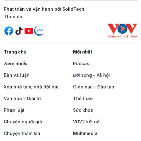
Phát triển và vận hành bởi SolidTech
Mạng xã hội
Theo dõi:
Trang chủ
Mới nhất
Xem nhiều
Podcast
Bàn và luận
Đời sống - Xã hội
Xóa nhà tạm, nhà dột nát
Giáo dục - Đào tạo
Văn hóa - Giải trí
Thể thao
Pháp luật
Sức khỏe
Chuyện người già
VOV2 kết nối
Chuyện thầm kín
Multimedia