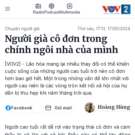
Nhảy đến nội dung
Podcast
Radio
Multimedia
Main navigation
Chuyện người già
Thứ sáu, 17:13, 17/05/2024
Người già cô đơn trong
chính ngôi nhà của mình
[VOV2] - Lão hóa mang lại nhiều thay đổi có thể khiến
cuộc sống của những người cao tuổi trở nên cô đơn
hơn bao giờ hết. Một trong những vấn đề lớn nhất với
người cao niên là các vòng tròn kết nối xã hội của họ
dần bị thu hẹp khi năm tháng trôi qua.
Hoàng Hùng
Facebook
Gửi mail
Người cao tuổi rất dễ rơi vào trạng thái cô đơn và cảm
thấy bị cô lập với xã hội. Điều này có thể tác động