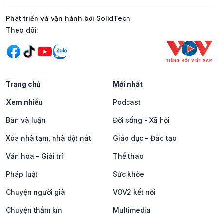
Phát triển và vận hành bởi SolidTech
Mạng xã hội
Theo dõi:
Trang chủ
Mới nhất
Xem nhiều
Podcast
Bàn và luận
Đời sống - Xã hội
Xóa nhà tạm, nhà dột nát
Giáo dục - Đào tạo
Văn hóa - Giải trí
Thể thao
Pháp luật
Sức khỏe
Chuyện người già
VOV2 kết nối
Chuyện thầm kín
Multimedia