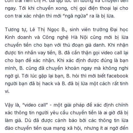
con trai nên chị H. đã lập tức tin tưởng và chuyển tiền
ngay. Tới khi chuyển xong, chị gọi điện thoại lại cho
con trai xác nhận thì mới “ngã ngửa” ra là bị lừa.
Tương tự, Lê Thị Ngọc B., sinh viên trường Đại học
Kinh doanh và Công nghệ Hà Nội cũng mới bị lừa
chuyển tiền cho bạn với thủ đoạn giả danh. Khi nhận
được tin nhắn vay tiền, B. đã cẩn thận gọi video call lại
cho bạn để xác nhận. Khi xác định được đúng là bạn
mình, B. cũng đã chuyển khoản ngay mà không nghi
ngờ gì. Tới lúc gặp lại bạn, B. hỏi thì mới biết facebook
người bạn đã bị hack và B. đã bị lừa một cách rất tinh
vi.
Vậy là, “video call” - một giải pháp để xác định chính
xác thông tin người yêu cầu chuyển tiền là ai giờ đã bị
làm giả. Dù đã được cảnh báo bởi các thông tin lừa
đảo chuyển tiền qua mạng xã hội, nhưng ít ai ngờ đến