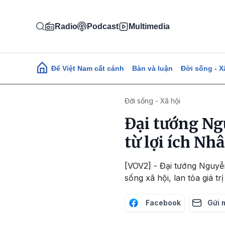
Nhảy đến nội dung
Radio
Podcast
Multimedia
Main navigation
Để Việt Nam cất cánh
Bàn và luận
Đời sống - X
Đời sống - Xã hội
Đại tướng Ng
từ lợi ích Nh
[VOV2] - Đại tướng Nguyễ
sống xã hội, lan tỏa giá 
Facebook
Gửi 