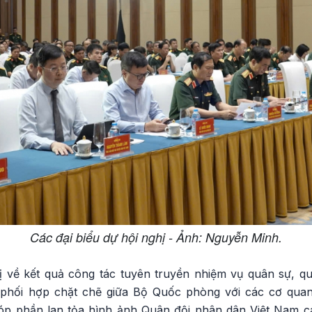
Các đại biểu dự hội nghị - Ảnh: Nguyễn Minh.
hị về kết quả công tác tuyên truyền nhiệm vụ quân sự, 
phối hợp chặt chẽ giữa Bộ Quốc phòng với các cơ quan
óp phần lan tỏa hình ảnh Quân đội nhân dân Việt Nam c