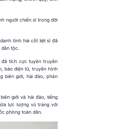
h người chiến sĩ trong đời
nh tính hài cốt liệt sĩ đã
 dân tộc.
 đã tích cực tuyên truyền
, báo điện tử, truyền hình
 biên giới, hải đảo, phản
iên giới và hải đảo, tiếng
iữa lực lượng vũ trang với
uốc phòng toàn dân.