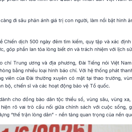
càng đi sâu phản ánh giá trị con người, làm nổi bật hình ản
 Chiến dịch 500 ngày đêm tìm kiếm, quy tập và xác định da
ực, góp phần lan tỏa lòng biết ơn và trách nhiệm với lịch sử
 chí Trung ương và địa phương, Đài Tiếng nói Việt Nam
òng bằng nhiều loại hình báo chí. Với hệ thống phát thanh
g viên của Đài thường xuyên có mặt tại thao trường, vùng
n bộ, chiến sĩ và các hoạt động bảo vệ Tổ quốc.
dành cho đồng bào dân tộc thiểu số, vùng sâu, vùng xa, b
hiện rõ vai trò cầu nối giữa chính sách với cuộc sống, g
ựng “thế trận lòng dân” - nền tảng quan trọng của nền q