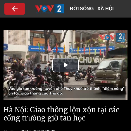
Nhảy đến nội dung
ĐỜI SỐNG - XÃ HỘI
Play
Video
Hà Nội: Giao thông lộn xộn tại các
cổng trường giờ tan học