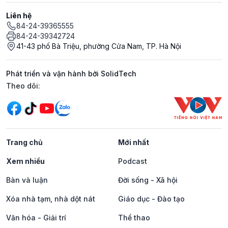
Liên hệ
84-24-39365555
84-24-39342724
41-43 phố Bà Triệu, phường Cửa Nam, TP. Hà Nội
Phát triển và vận hành bởi SolidTech
Mạng xã hội
Theo dõi:
Trang chủ
Mới nhất
Xem nhiều
Podcast
Bàn và luận
Đời sống - Xã hội
Xóa nhà tạm, nhà dột nát
Giáo dục - Đào tạo
Văn hóa - Giải trí
Thể thao