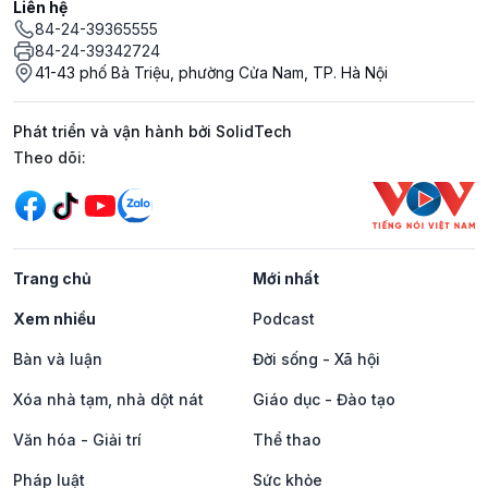
Liên hệ
84-24-39365555
84-24-39342724
41-43 phố Bà Triệu, phường Cửa Nam, TP. Hà Nội
Phát triển và vận hành bởi SolidTech
Mạng xã hội
Theo dõi:
Trang chủ
Mới nhất
Xem nhiều
Podcast
Bàn và luận
Đời sống - Xã hội
Xóa nhà tạm, nhà dột nát
Giáo dục - Đào tạo
Văn hóa - Giải trí
Thể thao
Pháp luật
Sức khỏe