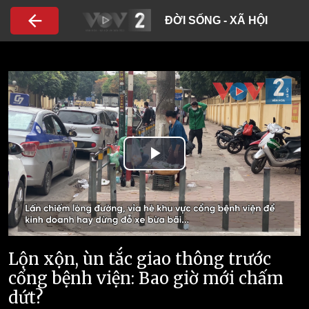
Nhảy đến nội dung
ĐỜI SỐNG - XÃ HỘI
Play
Video
Lộn xộn, ùn tắc giao thông trước
cổng bệnh viện: Bao giờ mới chấm
dứt?