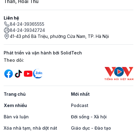
Thân, Hoài Thu
Liên hệ
84-24-39365555
84-24-39342724
41-43 phố Bà Triệu, phường Cửa Nam, TP. Hà Nội
Phát triển và vận hành bởi SolidTech
Mạng xã hội
Theo dõi:
Trang chủ
Mới nhất
Xem nhiều
Podcast
Bàn và luận
Đời sống - Xã hội
Xóa nhà tạm, nhà dột nát
Giáo dục - Đào tạo