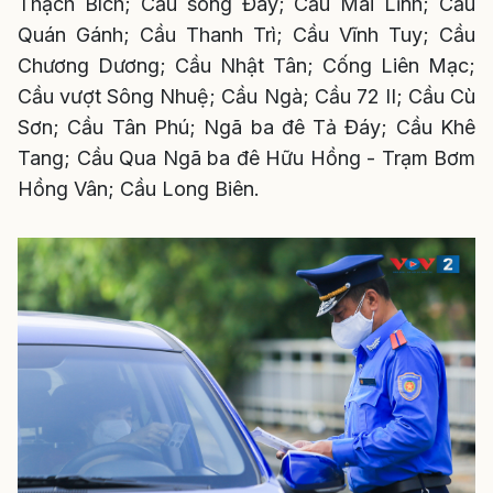
Thạch Bích; Cầu sông Đáy; Cầu Mai Lĩnh; Cầu
Quán Gánh; Cầu Thanh Trì; Cầu Vĩnh Tuy; Cầu
Chương Dương; Cầu Nhật Tân; Cống Liên Mạc;
Cầu vượt Sông Nhuệ; Cầu Ngà; Cầu 72 II; Cầu Cù
Sơn; Cầu Tân Phú; Ngã ba đê Tả Đáy; Cầu Khê
Tang; Cầu Qua Ngã ba đê Hữu Hồng - Trạm Bơm
Hồng Vân; Cầu Long Biên.