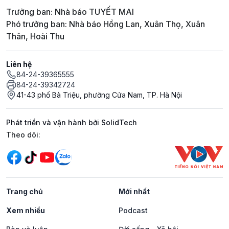
Trưởng ban: Nhà báo TUYẾT MAI
Phó trưởng ban: Nhà báo Hồng Lan, Xuân Thọ, Xuân
Thân, Hoài Thu
Liên hệ
84-24-39365555
84-24-39342724
41-43 phố Bà Triệu, phường Cửa Nam, TP. Hà Nội
Phát triển và vận hành bởi SolidTech
Mạng xã hội
Theo dõi:
Trang chủ
Mới nhất
Xem nhiều
Podcast