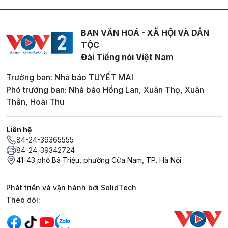
BAN VĂN HOÁ - XÃ HỘI VÀ DÂN
TỘC
Đài Tiếng nói Việt Nam
Trưởng ban: Nhà báo TUYẾT MAI
Phó trưởng ban: Nhà báo Hồng Lan, Xuân Thọ, Xuân
Thân, Hoài Thu
Liên hệ
84-24-39365555
84-24-39342724
41-43 phố Bà Triệu, phường Cửa Nam, TP. Hà Nội
Phát triển và vận hành bởi SolidTech
Mạng xã hội
Theo dõi: