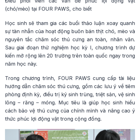
Điều phối viên các vấn đề phúc lợi động vật
(chó/mèo) tại FOUR PAWS, cho biết
Học sinh sẽ tham gia các buổi thảo luận xoay quanh
sự tàn nhẫn của hoạt động buôn bán thịt chó, mèo và
nguyên tắc chăm sóc thú cưng an toàn, nhân văn.
Sau giai đoạn thử nghiệm học kỳ I, chương trình dự
kiến mở rộng lên 20 trường trên toàn quốc ngay trong
năm học này.
Trong chương trình, FOUR PAWS cung cấp tài liệu
hướng dẫn chăm sóc thú cưng, gồm các lưu ý về tiêm
phòng định kỳ, điều trị ký sinh trùng, triệt sản, vệ sinh
lông – răng – móng. Mục tiêu là giúp học sinh hiểu
cách bảo vệ thú cưng của chính mình và nâng cao ý
thức phúc lợi động vật trong cộng đồng.