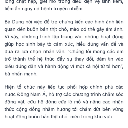
lồng chật hẹp, giết mổ trong điều kiện vệ sinh kém,
tiềm ẩn nguy cơ bệnh truyền nhiễm.
Bà Dung nói việc để trẻ chứng kiến các hình ảnh liên
quan đến buôn bán thịt chó, mèo có thể gây ám ảnh.
Vì vậy, chương trình tập trung vào những hoạt động
giúp học sinh bày tỏ cảm xúc, hiểu đúng vấn đề và
đưa ra lựa chọn nhân văn. “Chúng tôi mong các em
trở thành thế hệ thúc đẩy sự thay đổi, dám tin vào
điều đúng đắn và hành động vì một xã hội tử tế hơn”,
bà nhấn mạnh.
Hiện tổ chức này tiếp tục phối hợp chính phủ các
nước Đông Nam Á, hỗ trợ các chương trình chăm sóc
động vật, cứu hộ-đóng cửa lò mổ và nâng cao nhận
thức cộng đồng nhằm hướng tới chấm dứt bền vững
hoạt động buôn bán thịt chó, mèo trong khu vực