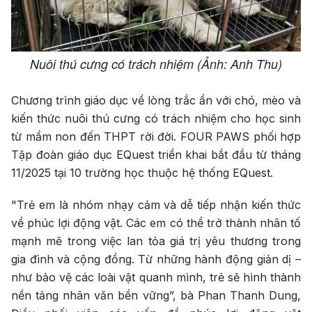
Nuôi thú cưng có trách nhiệm (Ảnh: Anh Thu)
Chương trình giáo dục về lòng trắc ẩn với chó, mèo và
kiến thức nuôi thú cưng có trách nhiệm cho học sinh
từ mầm non đến THPT rời đời. FOUR PAWS phối hợp
Tập đoàn giáo dục EQuest triển khai bắt đầu từ tháng
11/2025 tại 10 trường học thuộc hệ thống EQuest.
"Trẻ em là nhóm nhạy cảm và dễ tiếp nhận kiến thức
về phúc lợi động vật. Các em có thể trở thành nhân tố
mạnh mẽ trong việc lan tỏa giá trị yêu thương trong
gia đình và cộng đồng. Từ những hành động giản dị –
như bảo vệ các loài vật quanh mình, trẻ sẽ hình thành
nền tảng nhân văn bền vững”, bà Phan Thanh Dung,