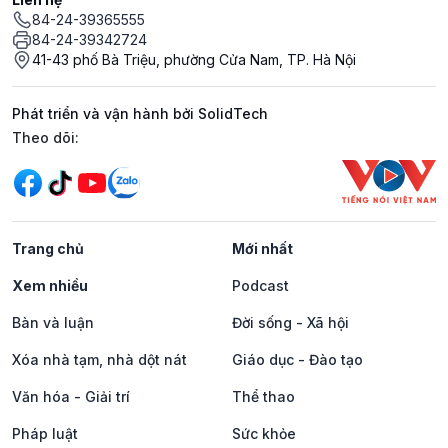
84-24-39365555
84-24-39342724
41-43 phố Bà Triệu, phường Cửa Nam, TP. Hà Nội
Phát triển và vận hành bởi SolidTech
Mạng xã hội
Theo dõi:
Trang chủ
Mới nhất
Xem nhiều
Podcast
Bàn và luận
Đời sống - Xã hội
Xóa nhà tạm, nhà dột nát
Giáo dục - Đào tạo
Văn hóa - Giải trí
Thể thao
Pháp luật
Sức khỏe