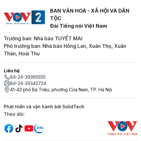
BAN VĂN HOÁ - XÃ HỘI VÀ DÂN
TỘC
Đài Tiếng nói Việt Nam
Trưởng ban: Nhà báo TUYẾT MAI
Phó trưởng ban: Nhà báo Hồng Lan, Xuân Thọ, Xuân
Thân, Hoài Thu
Liên hệ
84-24-39365555
84-24-39342724
41-43 phố Bà Triệu, phường Cửa Nam, TP. Hà Nội
Phát triển và vận hành bởi SolidTech
Mạng xã hội
Theo dõi: