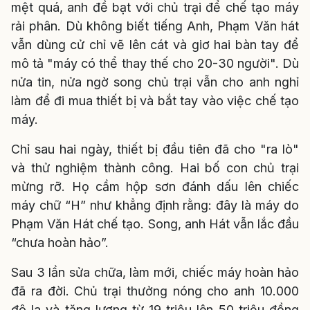
mệt quá, anh đề bạt với chủ trại để chế tạo máy
rải phân. Dù không biết tiếng Anh, Phạm Văn hát
vẫn dùng cử chỉ vẽ lên cát và giơ hai bàn tay để
mô tả "máy có thể thay thế cho 20-30 người". Dù
nửa tin, nửa ngờ song chủ trại vẫn cho anh nghỉ
làm để đi mua thiết bị và bắt tay vào việc chế tạo
máy.
Chỉ sau hai ngày, thiết bị đầu tiên đã cho "ra lò"
và thử nghiệm thành công. Hai bố con chủ trại
mừng rỡ. Họ cầm hộp sơn đánh dấu lên chiếc
máy chữ “H” như khẳng định rằng: đây là máy do
Phạm Văn Hát chế tạo. Song, anh Hát vẫn lắc đầu
“chưa hoàn hảo”.
Sau 3 lần sửa chữa, làm mới, chiếc máy hoàn hảo
đã ra đời. Chủ trại thưởng nóng cho anh 10.000
đô la và tăng lương từ 19 triệu lên 50 triệu đồng