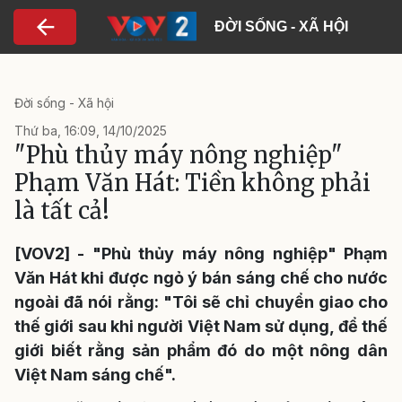
Nhảy đến nội dung
ĐỜI SỐNG - XÃ HỘI
Đời sống - Xã hội
Thứ ba, 16:09, 14/10/2025
"Phù thủy máy nông nghiệp"
Phạm Văn Hát: Tiền không phải
là tất cả!
[VOV2] - "Phù thủy máy nông nghiệp" Phạm
Văn Hát khi được ngỏ ý bán sáng chế cho nước
ngoài đã nói rằng: "Tôi sẽ chỉ chuyển giao cho
thế giới sau khi người Việt Nam sử dụng, để thế
giới biết rằng sản phẩm đó do một nông dân
Việt Nam sáng chế".