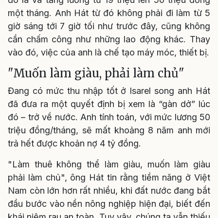
một tháng. Anh Hát từ đó không phải đi làm từ 5
giờ sáng tới 7 giờ tối như trước đây, cũng không
cần chấm công như những lao động khác. Thay
vào đó, việc của anh là chế tạo máy móc, thiết bị.
"Muốn làm giàu, phải làm chủ"
Đang có mức thu nhập tốt ở Isarel song anh Hát
đã đưa ra một quyết định bị xem là “gàn dở” lúc
đó – trở về nước. Anh tính toán, với mức lương 50
triệu đồng/tháng, sẽ mất khoảng 8 năm anh mới
trả hết được khoản nợ 4 tỷ đồng.
"Làm thuê không thể làm giàu, muốn làm giàu
phải làm chủ", ông Hát tin rằng tiềm năng ở Việt
Nam còn lớn hơn rất nhiều, khi đất nước đang bắt
đầu bước vào nền nông nghiệp hiện đại, biết đến
khái niệm rau an toàn. Tuy vậy, chúng ta vẫn thiếu