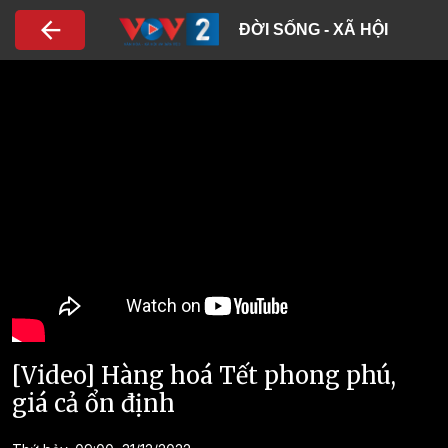
Nhảy đến nội dung
ĐỜI SỐNG - XÃ HỘI
[Video] Hàng hoá Tết phong phú,
giá cả ổn định