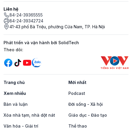
Liên hệ
84-24-39365555
84-24-39342724
41-43 phố Bà Triệu, phường Cửa Nam, TP. Hà Nội
Phát triển và vận hành bởi SolidTech
Mạng xã hội
Theo dõi:
Trang chủ
Mới nhất
Xem nhiều
Podcast
Bàn và luận
Đời sống - Xã hội
Xóa nhà tạm, nhà dột nát
Giáo dục - Đào tạo
Văn hóa - Giải trí
Thể thao