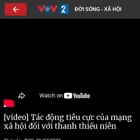
Nhảy đến nội dung
ĐỜI SỐNG - XÃ HỘI
[video] Tác động tiêu cực của mạng
xã hội đối với thanh thiếu niên