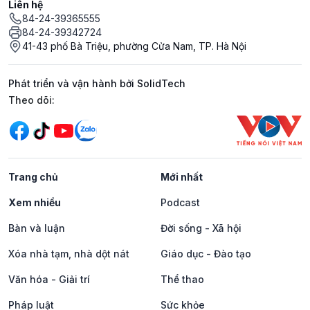
Liên hệ
84-24-39365555
84-24-39342724
41-43 phố Bà Triệu, phường Cửa Nam, TP. Hà Nội
Phát triển và vận hành bởi SolidTech
Mạng xã hội
Theo dõi:
Trang chủ
Mới nhất
Xem nhiều
Podcast
Bàn và luận
Đời sống - Xã hội
Xóa nhà tạm, nhà dột nát
Giáo dục - Đào tạo
Văn hóa - Giải trí
Thể thao
Pháp luật
Sức khỏe