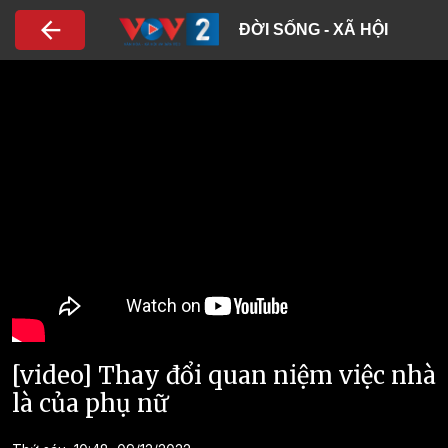
Nhảy đến nội dung
ĐỜI SỐNG - XÃ HỘI
[video] Thay đổi quan niệm việc nhà
là của phụ nữ