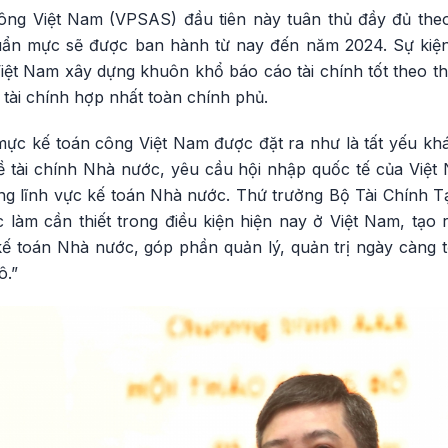
ng Việt Nam (VPSAS) đầu tiên này tuân thủ đầy đủ th
uẩn mực sẽ được ban hành từ nay đến năm 2024. Sự kiệ
iệt Nam xây dựng khuôn khổ báo cáo tài chính tốt theo th
 tài chính hợp nhất toàn chính phủ.
ực kế toán công Việt Nam được đặt ra như là tất yếu kh
ề tài chính Nhà nước, yêu cầu hội nhập quốc tế của Việt 
ong lĩnh vực kế toán Nhà nước. Thứ trưởng Bộ Tài Chính T
ệc làm cần thiết trong điều kiện hiện nay ở Việt Nam, tạ
kế toán Nhà nước, góp phần quản lý, quản trị ngày càng t
ô.”