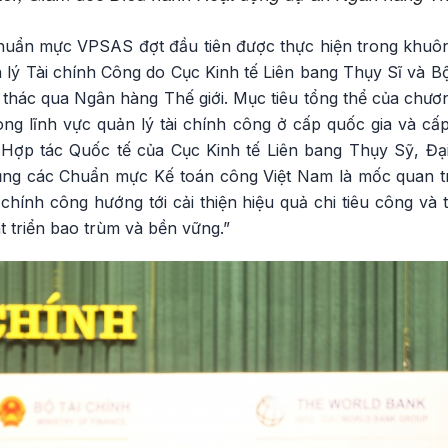
huẩn mực VPSAS đợt đầu tiên được thực hiện trong khuô
 lý Tài chính Công do Cục Kinh tế Liên bang Thụy Sĩ và B
 thác qua Ngân hàng Thế giới. Mục tiêu tổng thể của chươn
rong lĩnh vực quản lý tài chính công ở cấp quốc gia và c
ợp tác Quốc tế của Cục Kinh tế Liên bang Thụy Sỹ, Đại
ụng các Chuẩn mực Kế toán công Việt Nam là mốc quan t
chính công hướng tới cải thiện hiệu quả chi tiêu công và
t triển bao trùm và bền vững.”