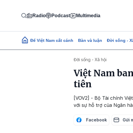
Nhảy đến nội dung
Radio
Podcast
Multimedia
Main navigation
Để Việt Nam cất cánh
Bàn và luận
Đời sống - X
Đời sống - Xã hội
Việt Nam ban
tiên
[VOV2] - Bộ Tài chính Vi
với sự hỗ trợ của Ngân hà
Facebook
Gửi 