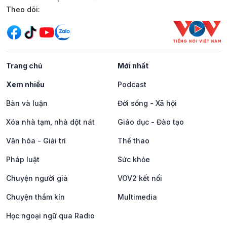
Mạng xã hội
Theo dõi:
Trang chủ
Mới nhất
Xem nhiều
Podcast
Bàn và luận
Đời sống - Xã hội
Xóa nhà tạm, nhà dột nát
Giáo dục - Đào tạo
Văn hóa - Giải trí
Thể thao
Pháp luật
Sức khỏe
Chuyện người già
VOV2 kết nối
Chuyện thầm kín
Multimedia
Học ngoại ngữ qua Radio