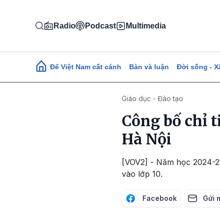
Nhảy đến nội dung
Radio
Podcast
Multimedia
Main navigation
Để Việt Nam cất cánh
Bàn và luận
Đời sống - X
Giáo dục - Đào tạo
Công bố chỉ t
Hà Nội
[VOV2] - Năm học 2024-20
vào lớp 10.
Facebook
Gửi 