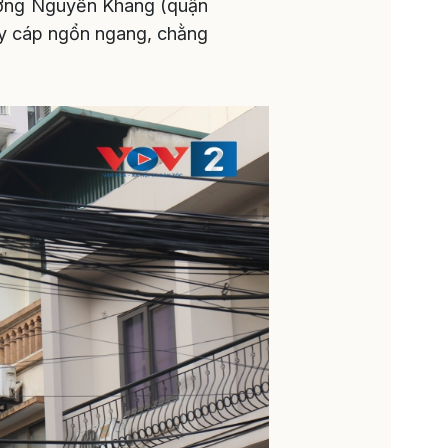
ường Nguyễn Khang (quận
y cáp ngổn ngang, chằng