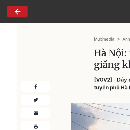
Nhảy đến nội dung
Multimedia
Ản
Hà Nội:
giăng k
[VOV2] - Dây 
tuyến phố Hà 