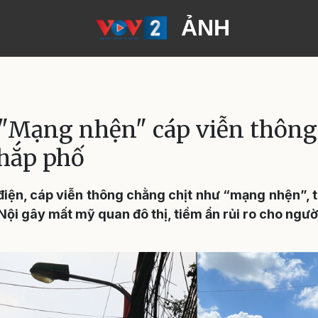
ẢNH
h
 "Mạng nhện" cáp viễn thông 
hắp phố
điện, cáp viễn thông chằng chịt như “mạng nhện”, t
Nội gây mất mỹ quan đô thị, tiềm ẩn rủi ro cho ngườ