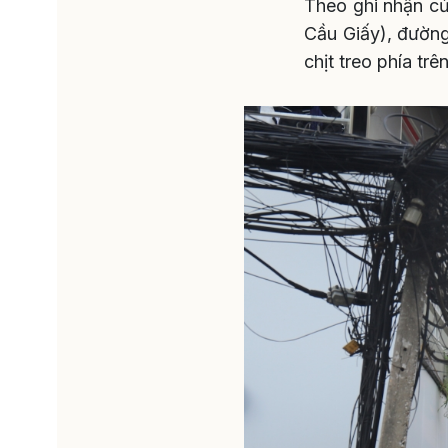
Theo ghi nhận c
Cầu Giấy), đườn
chịt treo phía trê