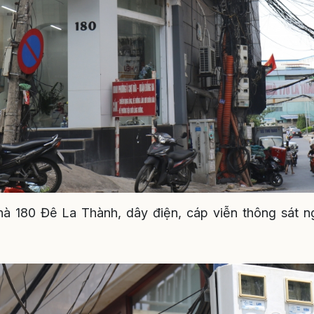
hà 180 Đê La Thành, dây điện, cáp viễn thông sát 