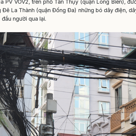
ủa PV VOV2, trên phố Tân Thụy (quận Long Biên), đ
g Đê La Thành (quận Đống Đa) những bó dây điện, dâ
n đầu người qua lại.