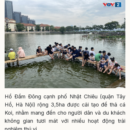
Hồ Đầm Đông cạnh phố Nhật Chiêu (quận Tây
Hồ, Hà Nội) rộng 3,5ha được cải tạo để thả cá
Koi, nhằm mang đến cho người dân và du khách
không gian tươi mát với nhiều hoạt động trải
nghiệm thú vị.