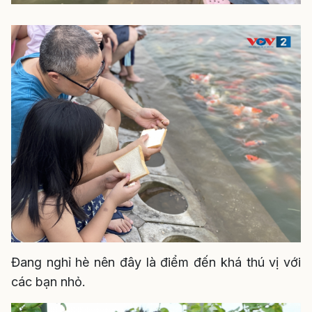
Đang nghỉ hè nên đây là điểm đến khá thú vị với
các bạn nhỏ.