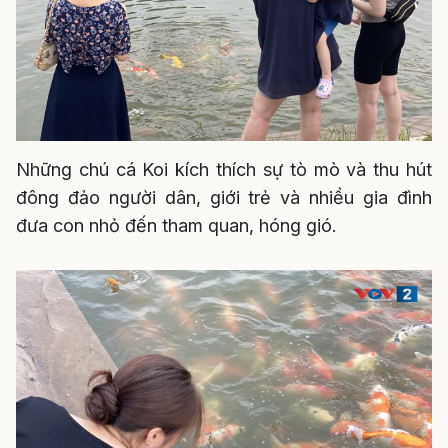
Những chú cá Koi kích thích sự tò mò và thu hút
đông đảo người dân, giới trẻ và nhiều gia đình
đưa con nhỏ đến tham quan, hóng gió.