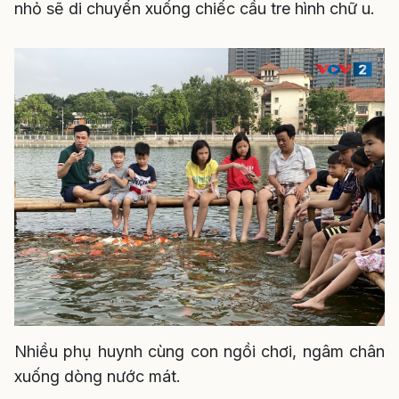
nhỏ sẽ di chuyển xuống chiếc cầu tre hình chữ u.
Nhiều phụ huynh cùng con ngồi chơi, ngâm chân
xuống dòng nước mát.