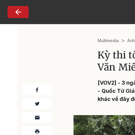
Nhảy đến nội dung
Multimedia
Ản
Kỳ thi 
Văn Miế
[VOV2] - 3 ng
- Quốc Tử Giá
khác về đây để