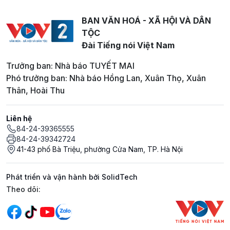
BAN VĂN HOÁ - XÃ HỘI VÀ DÂN
TỘC
Đài Tiếng nói Việt Nam
Trưởng ban: Nhà báo TUYẾT MAI
Phó trưởng ban: Nhà báo Hồng Lan, Xuân Thọ, Xuân
Thân, Hoài Thu
Liên hệ
84-24-39365555
84-24-39342724
41-43 phố Bà Triệu, phường Cửa Nam, TP. Hà Nội
Phát triển và vận hành bởi SolidTech
Mạng xã hội
Theo dõi: