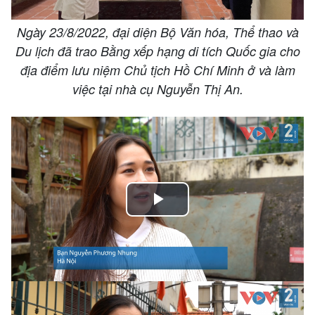
Ngày 23/8/2022, đại diện Bộ Văn hóa, Thể thao và
Du lịch đã trao Bằng xếp hạng di tích Quốc gia cho
địa điểm lưu niệm Chủ tịch Hồ Chí Minh ở và làm
việc tại nhà cụ Nguyễn Thị An.
Play
Video