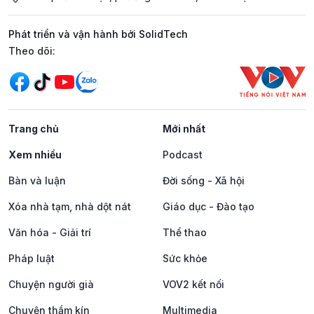
Phát triển và vận hành bởi SolidTech
Mạng xã hội
Theo dõi:
Trang chủ
Mới nhất
Xem nhiều
Podcast
Bàn và luận
Đời sống - Xã hội
Xóa nhà tạm, nhà dột nát
Giáo dục - Đào tạo
Văn hóa - Giải trí
Thể thao
Pháp luật
Sức khỏe
Chuyện người già
VOV2 kết nối
Chuyện thầm kín
Multimedia